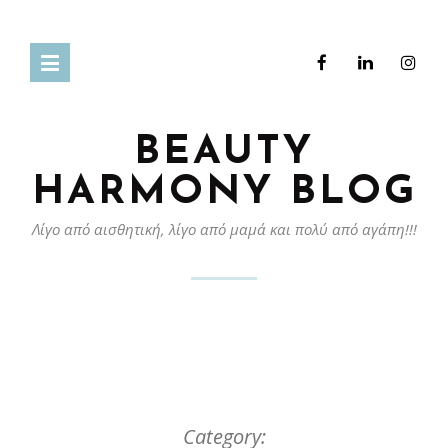
BEAUTY
HARMONY BLOG
Λίγο από αισθητική, λίγο από μαμά και πολύ από αγάπη!!!
Category: