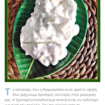
T
o καλοκαίρι που η θερμοκρασία είναι αρκετά υψηλή,
όλοι ψάχνουμε δροσερές συνταγές στην μαγειρική
μας. Η δροσερή κοτοσαλατα με ανανά είναι οτι καλύτερο
για αυτή την περίοδο. Την πρωτοδοκίμασα σε