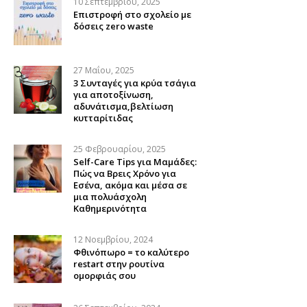
10 Σεπτεμβρίου, 2025
Επιστροφή στο σχολείο με
δόσεις zero waste
27 Μαΐου, 2025
3 Συνταγές για κρύα τσάγια
για αποτοξίνωση,
αδυνάτισμα,βελτίωση
κυτταρίτιδας
25 Φεβρουαρίου, 2025
Self-Care Tips για Μαμάδες:
Πώς να Βρεις Χρόνο για
Εσένα, ακόμα και μέσα σε
μια πολυάσχολη
Καθημερινότητα
12 Νοεμβρίου, 2024
Φθινόπωρο = το καλύτερο
restart στην ρουτίνα
ομορφιάς σου