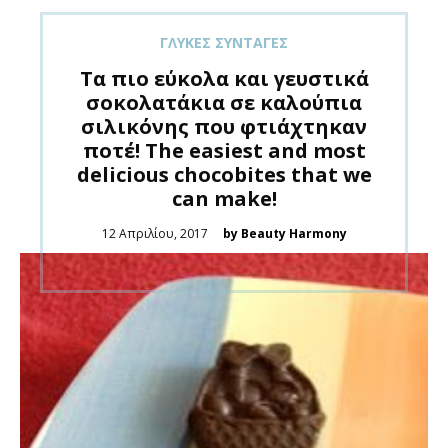
ΓΛΥΚΈΣ ΣΥΝΤΑΓΈΣ
Τα πιο εύκολα και γευστικά
σοκολατάκια σε καλούπια
σιλικόνης που φτιάχτηκαν
ποτέ! Τhe easiest and most
delicious chocobites that we
can make!
Posted
12 Απριλίου, 2017
by Beauty Harmony
on