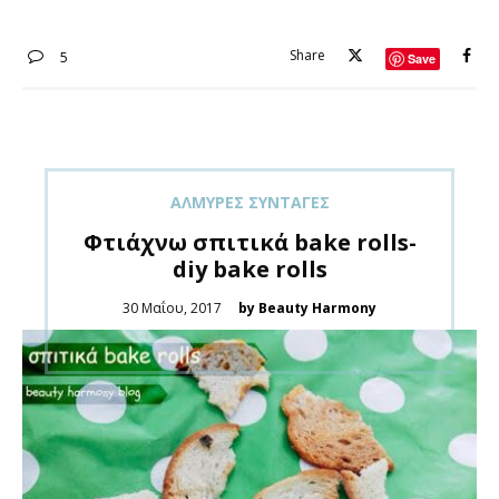
Share
5
Save
ΑΛΜΥΡΈΣ ΣΥΝΤΑΓΈΣ
Φτιάχνω σπιτικά bake rolls-
diy bake rolls
Posted
30 Μαΐου, 2017
by Beauty Harmony
on