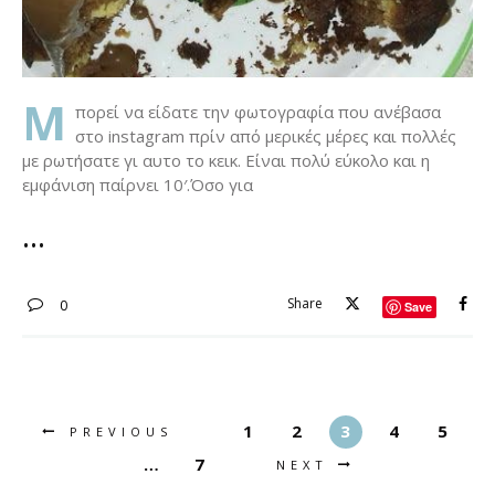
Μ
πορεί να είδατε την φωτογραφία που ανέβασα
στο instagram πρίν από μερικές μέρες και πολλές
με ρωτήσατε γι αυτο το κεικ. Είναι πολύ εύκολο και η
εμφάνιση παίρνει 10′.Όσο για
Share
0
Save
1
2
3
4
5
PREVIOUS
…
7
NEXT