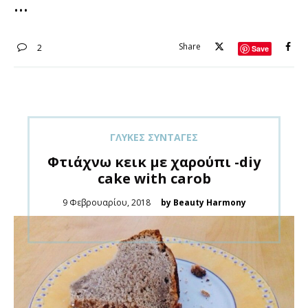
Share
2
Save
ΓΛΥΚΈΣ ΣΥΝΤΑΓΈΣ
Φτιάχνω κεικ με χαρούπι -diy
cake with carob
Posted
9 Φεβρουαρίου, 2018
by Beauty Harmony
on