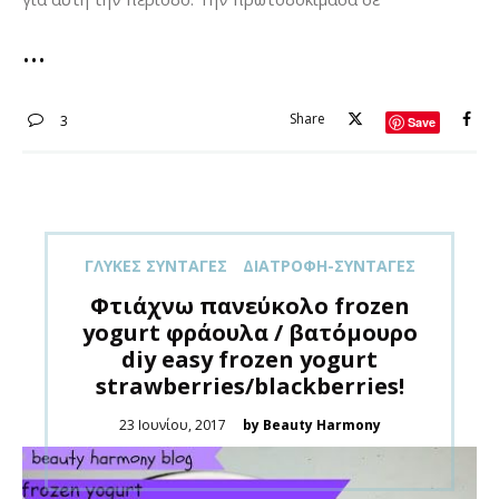
Share
3
Save
ΓΛΥΚΈΣ ΣΥΝΤΑΓΈΣ
ΔΙΑΤΡΟΦΉ-ΣΥΝΤΑΓΈΣ
Φτιάχνω πανεύκολο frozen
yogurt φράουλα / βατόμουρο
diy easy frozen yogurt
strawberries/blackberries!
Posted
23 Ιουνίου, 2017
by Beauty Harmony
on