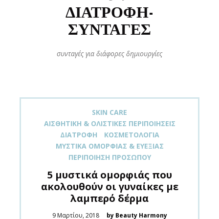
ΔΙΑΤΡΟΦΉ-
ΣΥΝΤΑΓΈΣ
συνταγές για διάφορες δημιουργίες
SKIN CARE
ΑΙΣΘΗΤΙΚΉ & ΟΛΙΣΤΙΚΈΣ ΠΕΡΙΠΟΙΉΣΕΙΣ
ΔΙΑΤΡΟΦΉ
ΚΟΣΜΕΤΟΛΟΓΊΑ
ΜΥΣΤΙΚΆ ΟΜΟΡΦΙΆΣ & ΕΥΕΞΊΑΣ
ΠΕΡΙΠΟΊΗΣΗ ΠΡΟΣΏΠΟΥ
5 μυστικά ομορφιάς που
ακολουθούν οι γυναίκες με
λαμπερό δέρμα
Posted
9 Μαρτίου, 2018
by Beauty Harmony