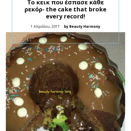
Το κεικ που έσπασε κάθε
ρεκόρ- the cake that broke
every record!
Posted
1 Απριλίου, 2017
by Beauty Harmony
on