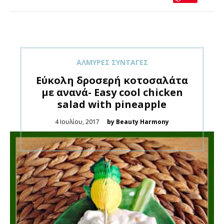
ΑΛΜΥΡΈΣ ΣΥΝΤΑΓΈΣ
Εύκολη δροσερή κοτοσαλάτα
με ανανά- Easy cool chicken
salad with pineapple
Posted
4 Ιουλίου, 2017
by Beauty Harmony
on