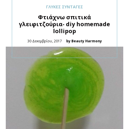
ΓΛΥΚΈΣ ΣΥΝΤΑΓΈΣ
Φτιάχνω σπιτικά
γλειφιτζούρια- diy homemade
lollipop
Posted
30 Δεκεμβρίου, 2017
by Beauty Harmony
on