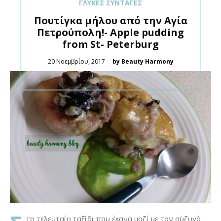
ΓΛΥΚΈΣ ΣΥΝΤΑΓΈΣ
Πουτίγκα μήλου από την Αγία
Πετρούπολη!- Apple pudding
from St- Peterburg
Posted
20 Νοεμβρίου, 2017
by Beauty Harmony
on
το τελευταίο ταξίδι που έκανα μαζί με τον σύζυγό