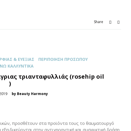
Share
ΦΙΆΣ & ΕΥΕΞΊΑΣ
ΠΕΡΙΠΟΊΗΣΗ ΠΡΟΣΏΠΟΥ
ΝΩ ΚΑΛΛΥΝΤΙΚΆ
γριας τριανταφυλλιάς (rosehip oil
)
2019
by Beauty Harmony
ντικών, προσθέτουν στα προϊόντα τους το θαυματουργό
ου εξειδικεύονται στην αντιγηραντική και συσφικτική δράση