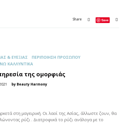
Share
Save
ΆΣ & ΕΥΕΞΊΑΣ
ΠΕΡΙΠΟΊΗΣΗ ΠΡΟΣΏΠΟΥ
ΝΩ ΚΑΛΛΥΝΤΙΚΆ
πηρεσία της ομορφιάς
2021
by Beauty Harmony
ρκετά στη μαγειρική. Οι λαοί της Ασίας, άλλωστε ζουν, θα
λώνοντας ρύζι . Διατροφικά το ρύζι ανάλογα με το