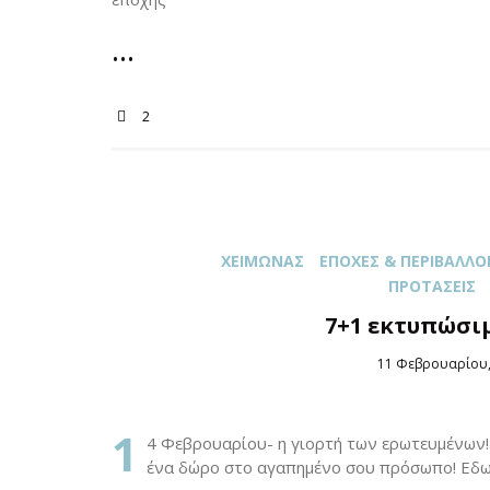
2
XΕΙΜΏΝΑΣ
ΕΠΟΧΈΣ & ΠΕΡΙΒΆΛΛΟ
ΠΡΟΤΆΣΕΙΣ
7+1 εκτυπώσιμ
Posted
11 Φεβρουαρίου,
on
1
4 Φεβρουαρίου- η γιορτή των ερωτευμένων! 
ένα δώρο στο αγαπημένο σου πρόσωπο! Εδω 