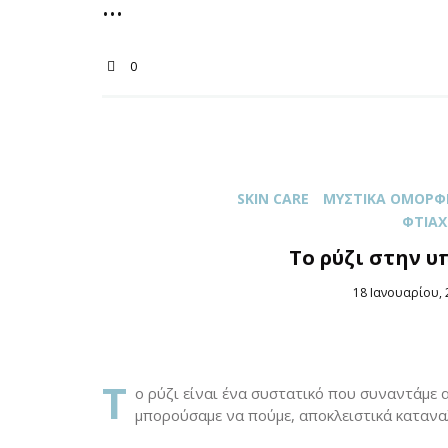
0
SKIN CARE
ΜΥΣΤΙΚΆ ΟΜΟΡΦΙ
ΦΤΙΆΧ
Το ρύζι στην υ
Posted
18 Ιανουαρίου, 
on
Τ
ο ρύζι είναι ένα συστατικό που συναντάμε α
μπορούσαμε να πούμε, αποκλειστικά κατανα