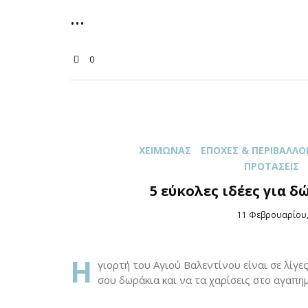
0
XΕΙΜΏΝΑΣ
ΕΠΟΧΈΣ & ΠΕΡΙΒΆΛΛΟ
ΠΡΟΤΆΣΕΙΣ
5 εύκολες ιδέες για δ
Posted
11 Φεβρουαρίου,
on
Η
γιορτή του Αγιού Βαλεντίνου είναι σε λίγες
σου δωράκια και να τα χαρίσεις στο αγαπ