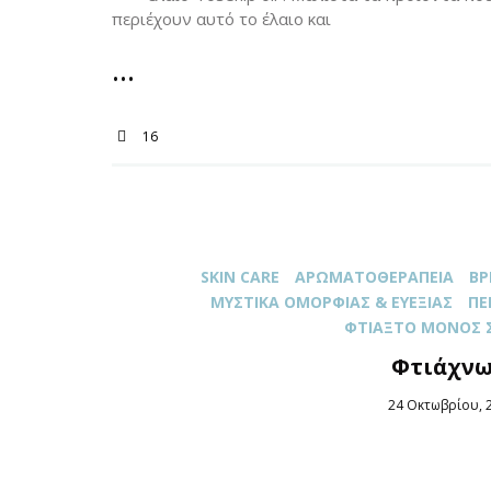
περιέχουν αυτό το έλαιο και
16
SKIN CARE
ΑΡΩΜΑΤΟΘΕΡΑΠΕΊΑ
ΒΡ
ΜΥΣΤΙΚΆ ΟΜΟΡΦΙΆΣ & ΕΥΕΞΊΑΣ
ΠΕ
ΦΤΙΆΞΤΟ ΜΌΝΟΣ 
Φτιάχνω
Posted
24 Οκτωβρίου, 
on