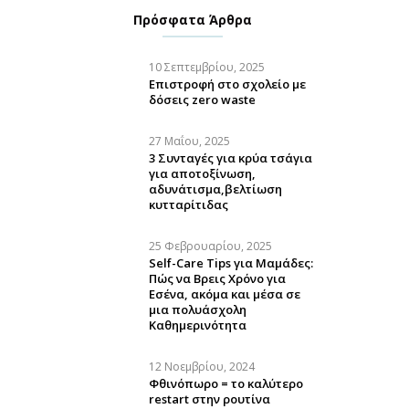
Πρόσφατα Άρθρα
10 Σεπτεμβρίου, 2025
Επιστροφή στο σχολείο με
δόσεις zero waste
27 Μαΐου, 2025
3 Συνταγές για κρύα τσάγια
για αποτοξίνωση,
αδυνάτισμα,βελτίωση
κυτταρίτιδας
25 Φεβρουαρίου, 2025
Self-Care Tips για Μαμάδες:
Πώς να Βρεις Χρόνο για
Εσένα, ακόμα και μέσα σε
μια πολυάσχολη
Καθημερινότητα
12 Νοεμβρίου, 2024
Φθινόπωρο = το καλύτερο
restart στην ρουτίνα