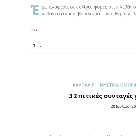
Έ
χω αναφέρει ουκ ολίγες φορές οτι η λεβάντα
λεβάντα είναι η “βασίλισσα των αιθέριων ελ
2
ΚΑΛΟΚΑΊΡΙ
ΜΥΣΤΙΚΆ ΟΜΟΡΦΙ
3 Σπιτικές συνταγές
Posted
20 Ιουλίου, 2
on