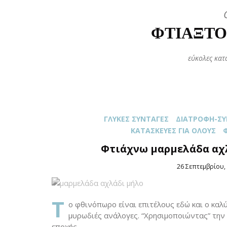
ΦΤΙΆΞΤΟ
εύκολες κατ
ΓΛΥΚΈΣ ΣΥΝΤΑΓΈΣ
ΔΙΑΤΡΟΦΉ-ΣΥ
ΚΑΤΑΣΚΕΥΈΣ ΓΙΑ ΌΛOΥΣ
Φτιάχνω μαρμελάδα αχλ
Posted
26 Σεπτεμβρίου,
on
T
o φθινόπωρο είναι επιτέλους εδώ και ο καλ
μυρωδιές ανάλογες. “Χρησιμοποιώντας” την 
εποχής