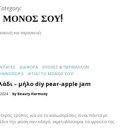
Category:
 ΜΌΝΟΣ ΣΟΥ!
ασκευές και παρασκευές
ΝΤΑΓΈΣ
ΔΙΆΦΟΡΑ
ΕΠΟΧΈΣ & ΠΕΡΙΒΆΛΛΟΝ
ΦΘΙΝΌΠΩΡΟ
ΦΤΙΆΞΤΟ ΜΌΝΟΣ ΣΟΥ!
άδι – μήλο diy pear-apple jam
 2024
by Beauty Harmony
ύτερος τρόπος για να το καλωσορίσεις είναι πάντα με
ίδια την φύση σαν οδηγό, εκμεταλλεύομαι τα φρούτα της