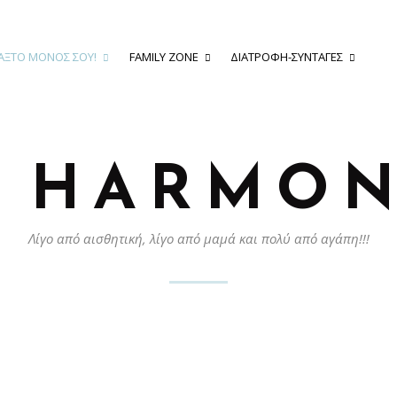
ΆΞΤΟ ΜΌΝΟΣ ΣΟΥ!
FAMILY ZONE
ΔΙΑΤΡΟΦΉ-ΣΥΝΤΑΓΈΣ
Y HARMON
Λίγο από αισθητική, λίγο από μαμά και πολύ από αγάπη!!!