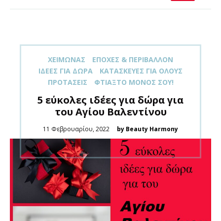
XΕΙΜΏΝΑΣ
ΕΠΟΧΈΣ & ΠΕΡΙΒΆΛΛΟΝ
ΙΔΈΕΣ ΓΙΑ ΔΏΡΑ
ΚΑΤΑΣΚΕΥΈΣ ΓΙΑ ΌΛOΥΣ
ΠΡΟΤΆΣΕΙΣ
ΦΤΙΆΞΤΟ ΜΌΝΟΣ ΣΟΥ!
5 εύκολες ιδέες για δώρα για
του Αγίου Βαλεντίνου
Posted
11 Φεβρουαρίου, 2022
by Beauty Harmony
on