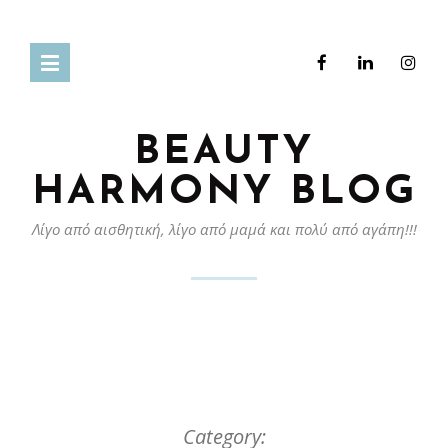
BEAUTY
HARMONY BLOG
Λίγο από αισθητική, λίγο από μαμά και πολύ από αγάπη!!!
Category: