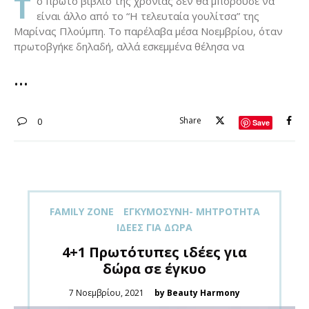
Τ
ο πρώτο βιβλίο της χρονιάς δεν θα μπορούσε να
είναι άλλο από το “Η τελευταία γουλίτσα” της
Μαρίνας Πλούμπη. Το παρέλαβα μέσα Νοεμβρίου, όταν
πρωτοβγήκε δηλαδή, αλλά εσκεμμένα θέλησα να
Share
0
Save
FAMILY ZONE
ΕΓΚΥΜΟΣΎΝΗ- ΜΗΤΡΌΤΗΤΑ
ΙΔΈΕΣ ΓΙΑ ΔΏΡΑ
4+1 Πρωτότυπες ιδέες για
δώρα σε έγκυο
Posted
7 Νοεμβρίου, 2021
by Beauty Harmony
on