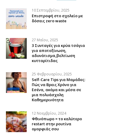
10 Σεπτεμβρίου, 2025
Επιστροφή στο σχολείο με
δόσεις zero waste
27 Μαΐου, 2025
3 Συνταγές για κρύα τσάγια
για αποτοξίνωση,
αδυνάτισμα,βελτίωση
κυτταρίτιδας
25 Φεβρουαρίου, 2025
Self-Care Tips για Μαμάδες:
Πώς να Βρεις Χρόνο για
Εσένα, ακόμα και μέσα σε
μια πολυάσχολη
Καθημερινότητα
12 Νοεμβρίου, 2024
Φθινόπωρο = το καλύτερο
restart στην ρουτίνα
ομορφιάς σου