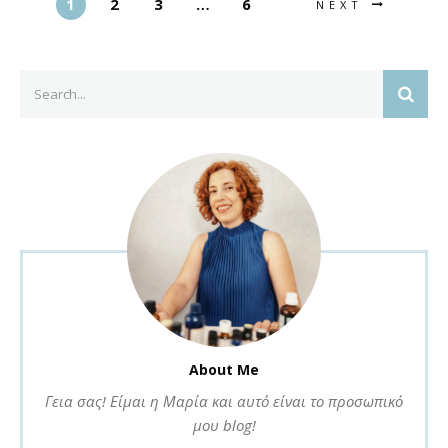
1
2
3
…
6
NEXT
Search
SEAR
for:
About Me
Γεια σας! Είμαι η Μαρία και αυτό είναι το προσωπικό
μου blog!