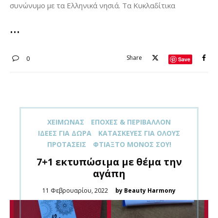
συνώνυμο με τα Ελληνικά νησιά. Τα Κυκλαδίτικα
Share
0
Save
XΕΙΜΏΝΑΣ
ΕΠΟΧΈΣ & ΠΕΡΙΒΆΛΛΟΝ
ΙΔΈΕΣ ΓΙΑ ΔΏΡΑ
ΚΑΤΑΣΚΕΥΈΣ ΓΙΑ ΌΛOΥΣ
ΠΡΟΤΆΣΕΙΣ
ΦΤΙΆΞΤΟ ΜΌΝΟΣ ΣΟΥ!
7+1 εκτυπώσιμα με θέμα την
αγάπη
Posted
11 Φεβρουαρίου, 2022
by Beauty Harmony
on