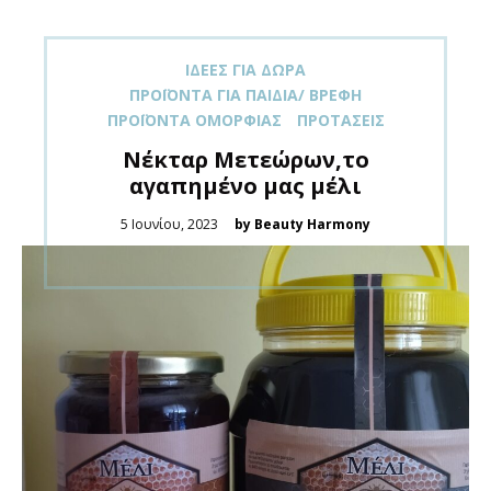
ΙΔΈΕΣ ΓΙΑ ΔΏΡΑ
ΠΡΟΪΌΝΤΑ ΓΙΑ ΠΑΙΔΙΆ/ ΒΡΈΦΗ
ΠΡΟΪΌΝΤΑ ΟΜΟΡΦΙΆΣ
ΠΡΟΤΆΣΕΙΣ
Nέκταρ Μετεώρων,το
αγαπημένο μας μέλι
Posted
5 Ιουνίου, 2023
by Beauty Harmony
on