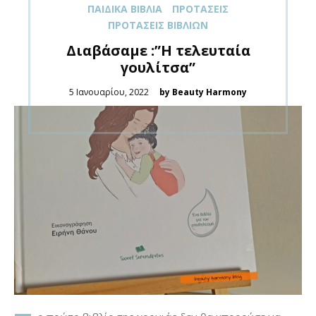
ΠΑΙΔΙΚΆ ΒΙΒΛΊΑ
ΠΡΟΤΆΣΕΙΣ
ΠΡΟΤΆΣΕΙΣ ΒΙΒΛΊΩΝ
Διαβάσαμε :”Η τελευταία
γουλίτσα”
Posted
5 Ιανουαρίου, 2022
by Beauty Harmony
on