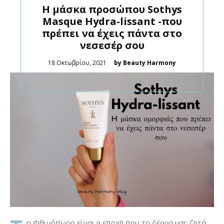
Η μάσκα προσώπου Sothys
Masque Hydra-lissant -που
πρέπει να έχεις πάντα στο
νεσεσέρ σου
Posted
18 Οκτωβρίου, 2021
by Beauty Harmony
on
ο Φθινόπωρο είναι η εποχή που το δέρμα μας ζητά