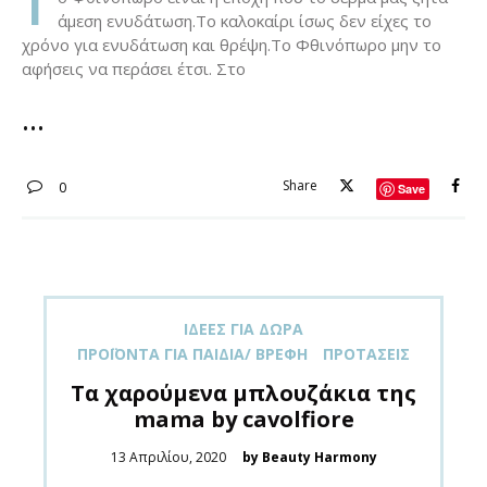
Τ
άμεση ενυδάτωση.Το καλοκαίρι ίσως δεν είχες το
χρόνο για ενυδάτωση και θρέψη.Το Φθινόπωρο μην το
αφήσεις να περάσει έτσι. Στο
Share
0
Save
ΙΔΈΕΣ ΓΙΑ ΔΏΡΑ
ΠΡΟΪΌΝΤΑ ΓΙΑ ΠΑΙΔΙΆ/ ΒΡΈΦΗ
ΠΡΟΤΆΣΕΙΣ
Τα χαρούμενα μπλουζάκια της
mama by cavolfiore
Posted
13 Απριλίου, 2020
by Beauty Harmony
on