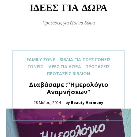
ΙΔΈΕΣ ΓΙΑ ΔΏΡΑ
Προτάσεις για έξυπνα δώρα
FAMILY ZONE
ΒΙΒΛΊΑ ΓΙΑ ΤΟΥΣ ΓΟΝΕΊΣ
ΓΟΝΕΊΣ
ΙΔΈΕΣ ΓΙΑ ΔΏΡΑ
ΠΡΟΤΆΣΕΙΣ
ΠΡΟΤΆΣΕΙΣ ΒΙΒΛΊΩΝ
Διαβάσαμε :”Ημερολόγιο
Αναμνήσεων”
Posted
28 Μαΐου, 2024
by Beauty Harmony
on