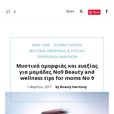
Share
0
Save
SKIN CARE
ΚΟΣΜΕΤΟΛΟΓΊΑ
ΜΥΣΤΙΚΆ ΟΜΟΡΦΙΆΣ & ΕΥΕΞΊΑΣ
ΠΕΡΙΠΟΊΗΣΗ ΜΑΛΛΙΏΝ
Μυστικά ομορφιάς και ευεξίας
για μαμάδες Νο9 Beauty and
wellness tips for moms No 9
Posted
1 Μαρτίου, 2017
by Beauty Harmony
on