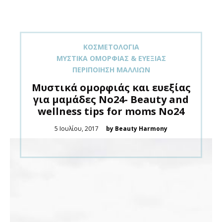
ΚΟΣΜΕΤΟΛΟΓΊΑ
ΜΥΣΤΙΚΆ ΟΜΟΡΦΙΆΣ & ΕΥΕΞΊΑΣ
ΠΕΡΙΠΟΊΗΣΗ ΜΑΛΛΙΏΝ
Μυστικά ομορφιάς και ευεξίας
για μαμάδες Νο24- Beauty and
wellness tips for moms No24
Posted
5 Ιουλίου, 2017
by Beauty Harmony
on