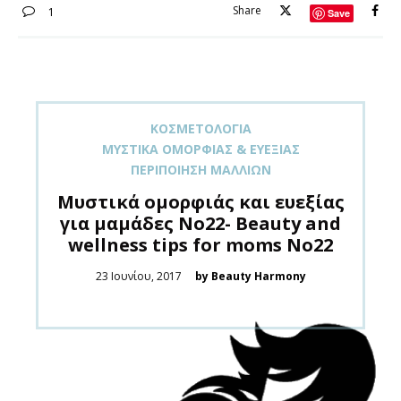
Share
1
Save
ΚΟΣΜΕΤΟΛΟΓΊΑ
ΜΥΣΤΙΚΆ ΟΜΟΡΦΙΆΣ & ΕΥΕΞΊΑΣ
ΠΕΡΙΠΟΊΗΣΗ ΜΑΛΛΙΏΝ
Mυστικά ομορφιάς και ευεξίας
για μαμάδες Νο22- Beauty and
wellness tips for moms No22
Posted
23 Ιουνίου, 2017
by Beauty Harmony
on