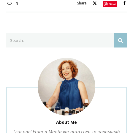
Share
3
Save
Search
SEAR
for:
About Me
Γεια σας! Είμαι η Μαρία και αυτό είναι το προσωπικό