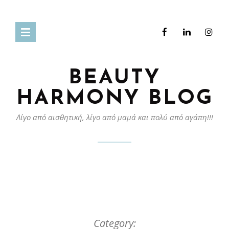
BEAUTY
HARMONY BLOG
Λίγο από αισθητική, λίγο από μαμά και πολύ από αγάπη!!!
Category: