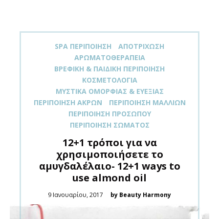
SPA ΠΕΡΙΠΟΊΗΣΗ
ΑΠΟΤΡΊΧΩΣΗ
ΑΡΩΜΑΤΟΘΕΡΑΠΕΊΑ
ΒΡΕΦΙΚΉ & ΠΑΙΔΙΚΉ ΠΕΡΙΠΟΊΗΣΗ
ΚΟΣΜΕΤΟΛΟΓΊΑ
ΜΥΣΤΙΚΆ ΟΜΟΡΦΙΆΣ & ΕΥΕΞΊΑΣ
ΠΕΡΙΠΟΊΗΣΗ ΆΚΡΩΝ
ΠΕΡΙΠΟΊΗΣΗ ΜΑΛΛΙΏΝ
ΠΕΡΙΠΟΊΗΣΗ ΠΡΟΣΏΠΟΥ
ΠΕΡΙΠΟΊΗΣΗ ΣΏΜΑΤΟΣ
12+1 τρόποι για να
χρησιμοποιήσετε το
αμυγδαλέλαιο- 12+1 ways to
use almond oil
Posted
9 Ιανουαρίου, 2017
by Beauty Harmony
on