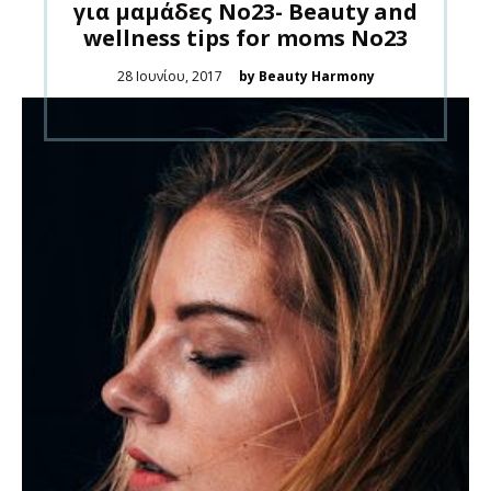
για μαμάδες Νο23- Beauty and
wellness tips for moms No23
Posted
28 Ιουνίου, 2017
by Beauty Harmony
on