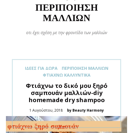
ΠΕΡΙΠΟΊΗΣΗ
ΜΑΛΛΙΏΝ
οτι έχει σχέση με την φροντίδα των μαλλιών
ΙΔΈΕΣ ΓΙΑ ΔΏΡΑ
ΠΕΡΙΠΟΊΗΣΗ ΜΑΛΛΙΏΝ
ΦΤΙΆΧΝΩ ΚΑΛΛΥΝΤΙΚΆ
Φτιάχνω το δικό μου ξηρό
σαμπουάν μαλλιών-diy
homemade dry shampoo
Posted
1 Αυγούστου, 2018
by Beauty Harmony
on