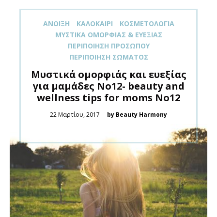
ΑΝΟΙΞΗ
ΚΑΛΟΚΑΊΡΙ
ΚΟΣΜΕΤΟΛΟΓΊΑ
ΜΥΣΤΙΚΆ ΟΜΟΡΦΙΆΣ & ΕΥΕΞΊΑΣ
ΠΕΡΙΠΟΊΗΣΗ ΠΡΟΣΏΠΟΥ
ΠΕΡΙΠΟΊΗΣΗ ΣΏΜΑΤΟΣ
Μυστικά ομορφιάς και ευεξίας
για μαμάδες Νο12- beauty and
wellness tips for moms No12
Posted
22 Μαρτίου, 2017
by Beauty Harmony
on