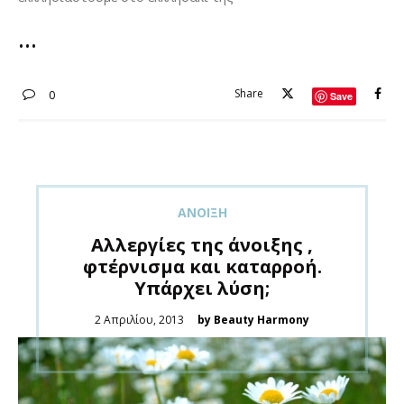
Share
0
Save
ΑΝΟΙΞΗ
Αλλεργίες της άνοιξης ,
φτέρνισμα και καταρροή.
Υπάρχει λύση;
Posted
2 Απριλίου, 2013
by Beauty Harmony
on