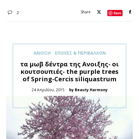
Share
2
Save
ΑΝΟΙΞΗ
ΕΠΟΧΈΣ & ΠΕΡΙΒΆΛΛΟΝ
τα μωβ δέντρα της Ανοιξης- οι
κουτσουπιές- the purple trees
of Spring-Cercis siliquastrum
Posted
24 Απριλίου, 2015
by Beauty Harmony
on