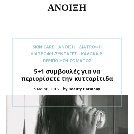
ΑΝΟΙΞΗ
SKIN CARE
ΑΝΟΙΞΗ
ΔΙΑΤΡΟΦΉ
ΔΙΑΤΡΟΦΉ-ΣΥΝΤΑΓΈΣ
ΚΑΛΟΚΑΊΡΙ
ΠΕΡΙΠΟΊΗΣΗ ΣΏΜΑΤΟΣ
5+1 συμβουλές για να
περιορίσετε την κυτταρίτιδα
Posted
9 Μαΐου, 2018
by Beauty Harmony
on