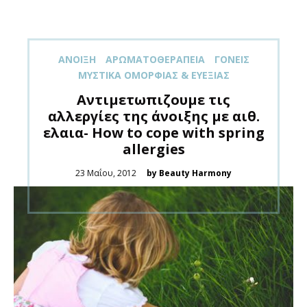
ΑΝΟΙΞΗ
ΑΡΩΜΑΤΟΘΕΡΑΠΕΊΑ
ΓΟΝΕΊΣ
ΜΥΣΤΙΚΆ ΟΜΟΡΦΙΆΣ & ΕΥΕΞΊΑΣ
Aντιμετωπιζουμε τις
αλλεργίες της άνοιξης με αιθ.
ελαια- How to cope with spring
allergies
Posted
23 Μαΐου, 2012
by Beauty Harmony
on