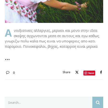
Α
νοιξιατικες αλλεργιες, μερικοι και μονο στην ιδεα
σκεψης αγχωνονται μεσα σε αυτους και εγω καθως
γνωριζω πολυ καλα πως ειναι να υποφερεις απο κατι
παρομοιο. Πονοκεφαλοι, βηχας, καταρροη ειναι μερικα
Share
0
Save
Search
SEAR
for: