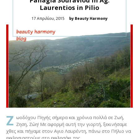
Panagia Souravlou in Ag.
Laurentios in Pilio
Posted
17 Απριλίου, 2015
by Beauty Harmony
on
Ζ
ωοδόχου Πηγής σήμερα και χρόνια πολλά σε Ζωή,
Ζηση, Ζώη! Με αφορμή αυτή την γιορτή, ξεκινήσαμε
χθες και πήγαμε στον Αγιο Λαυρέντη, πάνω στο Πήλιο να
εκκλησιαστούμε στο εκκλησάκι της