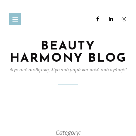
BEAUTY
HARMONY BLOG
Λίγο από αισθητική, λίγο από μαμά και πολύ από αγάπη!!!
Category: