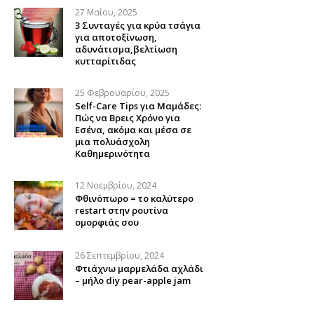
27 Μαΐου, 2025
3 Συνταγές για κρύα τσάγια
για αποτοξίνωση,
αδυνάτισμα,βελτίωση
κυτταρίτιδας
25 Φεβρουαρίου, 2025
Self-Care Tips για Μαμάδες:
Πώς να Βρεις Χρόνο για
Εσένα, ακόμα και μέσα σε
μια πολυάσχολη
Καθημερινότητα
12 Νοεμβρίου, 2024
Φθινόπωρο = το καλύτερο
restart στην ρουτίνα
ομορφιάς σου
26 Σεπτεμβρίου, 2024
Φτιάχνω μαρμελάδα αχλάδι
– μήλο diy pear-apple jam