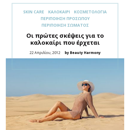
SKIN CARE
ΚΑΛΟΚΑΊΡΙ
ΚΟΣΜΕΤΟΛΟΓΊΑ
ΠΕΡΙΠΟΊΗΣΗ ΠΡΟΣΏΠΟΥ
ΠΕΡΙΠΟΊΗΣΗ ΣΏΜΑΤΟΣ
Οι πρώτες σκέψεις για το
καλοκαίρι που έρχεται
Posted
22 Απριλίου, 2012
by Beauty Harmony
on