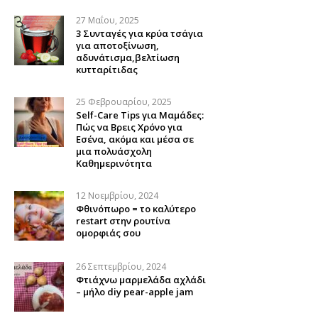
27 Μαΐου, 2025
3 Συνταγές για κρύα τσάγια
για αποτοξίνωση,
αδυνάτισμα,βελτίωση
κυτταρίτιδας
25 Φεβρουαρίου, 2025
Self-Care Tips για Μαμάδες:
Πώς να Βρεις Χρόνο για
Εσένα, ακόμα και μέσα σε
μια πολυάσχολη
Καθημερινότητα
12 Νοεμβρίου, 2024
Φθινόπωρο = το καλύτερο
restart στην ρουτίνα
ομορφιάς σου
26 Σεπτεμβρίου, 2024
Φτιάχνω μαρμελάδα αχλάδι
– μήλο diy pear-apple jam