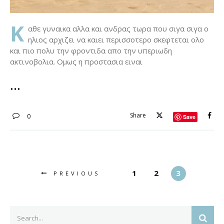
Κ
αθε γυναικα αλλα και ανδρας τωρα που σιγα σιγα ο
ηλιος αρχιζει να καιει περισσοτερο σκεφτεται ολο
και πιο πολυ την φροντιδα απο την υπεριωδη
ακτινοβολια. Ομως η προστασια ειναι
Share
0
Save
1
2
3
PREVIOUS
Search
SEAR
for: