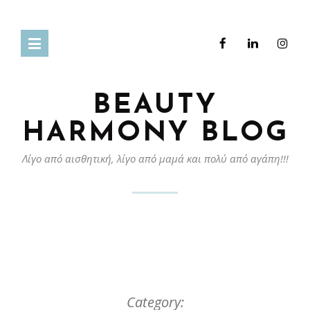
BEAUTY
HARMONY BLOG
Λίγο από αισθητική, λίγο από μαμά και πολύ από αγάπη!!!
Category: