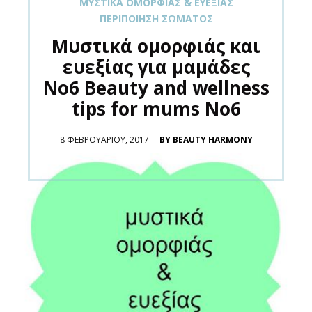
ΜΥΣΤΙΚΆ ΟΜΟΡΦΙΆΣ & ΕΥΕΞΊΑΣ
ΠΕΡΙΠΟΊΗΣΗ ΣΏΜΑΤΟΣ
Μυστικά ομορφιάς και
ευεξίας για μαμάδες
Νο6 Beauty and wellness
tips for mums No6
POSTED
8 ΦΕΒΡΟΥΑΡΊΟΥ, 2017
BY BEAUTY HARMONY
ON