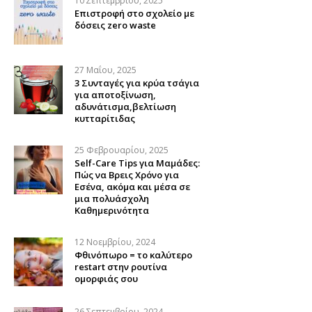
10 Σεπτεμβρίου, 2025
Επιστροφή στο σχολείο με
δόσεις zero waste
27 Μαΐου, 2025
3 Συνταγές για κρύα τσάγια
για αποτοξίνωση,
αδυνάτισμα,βελτίωση
κυτταρίτιδας
25 Φεβρουαρίου, 2025
Self-Care Tips για Μαμάδες:
Πώς να Βρεις Χρόνο για
Εσένα, ακόμα και μέσα σε
μια πολυάσχολη
Καθημερινότητα
12 Νοεμβρίου, 2024
Φθινόπωρο = το καλύτερο
restart στην ρουτίνα
ομορφιάς σου
26 Σεπτεμβρίου, 2024