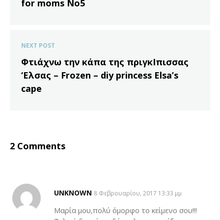
for moms No5
NEXT POST
Φτιάχνω την κάπα της πριγκΙπισσας
‘Ελσας – Frozen – diy princess Elsa’s
cape
2 Comments
UNKNOWN
SAYS:
8 Φεβρουαρίου, 2017 13:33 μμ
Μαρία μου,πολύ όμορφο το κείμενο σου!!!