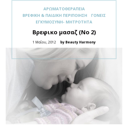
ΑΡΩΜΑΤΟΘΕΡΑΠΕΊΑ
ΒΡΕΦΙΚΉ & ΠΑΙΔΙΚΉ ΠΕΡΙΠΟΊΗΣΗ
ΓΟΝΕΊΣ
ΕΓΚΥΜΟΣΎΝΗ- ΜΗΤΡΌΤΗΤΑ
Bρεφικο μασαζ (Νο 2)
Posted
1 Μαΐου, 2012
by Beauty Harmony
on