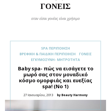
ΓΟΝΕΊΣ
οταν είσαι γονέας είναι χρήσιμο
SPA ΠΕΡΙΠΟΊΗΣΗ
ΒΡΕΦΙΚΉ & ΠΑΙΔΙΚΉ ΠΕΡΙΠΟΊΗΣΗ
ΓΟΝΕΊΣ
ΕΓΚΥΜΟΣΎΝΗ- ΜΗΤΡΌΤΗΤΑ
Baby spa- πώς να εισάγετε το
μωρό σας στον μοναδικό
κόσμο ομορφιάς και ευεξίας
spa! (Νο 1)
Posted
27 Ιανουαρίου, 2013
by Beauty Harmony
on