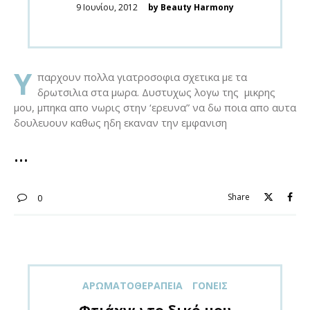
Posted
9 Ιουνίου, 2012
by Beauty Harmony
on
Υ
παρχουν πολλα γιατροσοφια σχετικα με τα
δρωτσιλια στα μωρα. Δυστυχως λογω της μικρης
μου, μπηκα απο νωρις στην ‘ερευνα” να δω ποια απο αυτα
δουλευουν καθως ηδη εκαναν την εμφανιση
Share
0
ΑΡΩΜΑΤΟΘΕΡΑΠΕΊΑ
ΓΟΝΕΊΣ