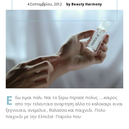
Posted
4 Σεπτεμβρίου, 2012
by Beauty Harmony
on
Ε
δω ειμαι παλι. Ναι το ξερω περασε πολυς …..καιρος
απο την τελευταια αναρτηση αλλα το καλοκαιρι ειναι
ξεγνοισια, ανεμελια , θαλασσα και παιχνιδι. Πολυ
παιχνιδι με την Ελπιδα! Παρολο που