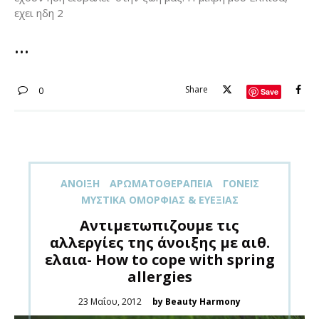
εχει ηδη 2
Share
0
Save
ΑΝΟΙΞΗ
ΑΡΩΜΑΤΟΘΕΡΑΠΕΊΑ
ΓΟΝΕΊΣ
ΜΥΣΤΙΚΆ ΟΜΟΡΦΙΆΣ & ΕΥΕΞΊΑΣ
Aντιμετωπιζουμε τις
αλλεργίες της άνοιξης με αιθ.
ελαια- How to cope with spring
allergies
Posted
23 Μαΐου, 2012
by Beauty Harmony
on