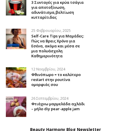
3 Συνταγές για κρύα τσάγια
για αποτοξίνωση,
αδυνάτισμα,βελτίωση
κυτταρίτιδας
25 Φεβρουαρίου, 2025
Self-Care Tips για Μαμάδες:
Πώς να Βρεις Χρόνο για
Εσένα, ακόμα και μέσα σε
μια πολυάσχολη
Καθημερινότητα
12 Νοεμβρίου, 2024
Φθινόπωρο = το καλύτερο
restart στην ρουτίνα
ομορφιάς σου
26 Σεπτεμβρίου, 2024
Φτιάχνω μαρμελάδα αχλάδι
– μήλο diy pear-apple jam
Beauty Harmony Blog Newsletter