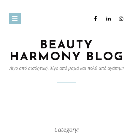
BEAUTY
HARMONY BLOG
Λίγο από αισθητική, λίγο από μαμά και πολύ από αγάπη!!!
Category: