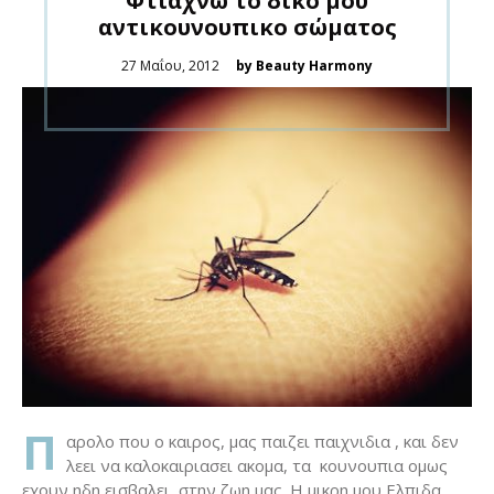
Φτιάχνω το δικό μου
αντικουνουπικο σώματος
Posted
27 Μαΐου, 2012
by Beauty Harmony
on
Π
αρολο που ο καιρος, μας παιζει παιχνιδια , και δεν
λεει να καλοκαιριασει ακομα, τα κουνουπια ομως
εχουν ηδη εισβαλει στην ζωη μας. Η μικρη μου Ελπιδα,