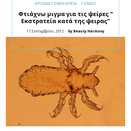
ΑΡΩΜΑΤΟΘΕΡΑΠΕΊΑ
ΓΟΝΕΊΣ
Φτιάχνω μιγμα για τις ψείρες ”
Εκστρατεία κατά της ψειρας”
Posted
17 Σεπτεμβρίου, 2012
by Beauty Harmony
on