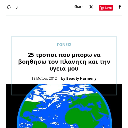
Share
0
Save
ΓΟΝΕΊΣ
25 τροποι που μπορω να
βοηθησω τον πλανητη και την
υγεια μου
Posted
18 Μαΐου, 2012
by Beauty Harmony
on