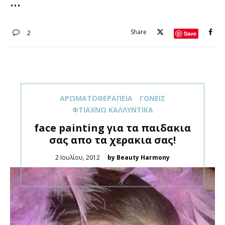
Share
2
Save
ΑΡΩΜΑΤΟΘΕΡΑΠΕΊΑ
ΓΟΝΕΊΣ
ΦΤΙΆΧΝΩ ΚΑΛΛΥΝΤΙΚΆ
face painting για τα παιδακια
σας απο τα χερακια σας!
Posted
2 Ιουλίου, 2012
by Beauty Harmony
on