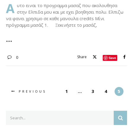
A
υτο ειναι το προγραμμα μασαζ που ακολουθησα
στην Ελπιδα μου και με εχει βοηθησει πολυ. Ελπιζω
να φανει χρησιμο σε καθε μανουλα credits Μίνι
πρόγραμμα μασάζ 1. Ξεκινήστε το μασάζ,
Share
0
Save
1
…
3
4
5
PREVIOUS
Search
SEAR
for: