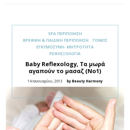
SPA ΠΕΡΙΠΟΊΗΣΗ
ΒΡΕΦΙΚΉ & ΠΑΙΔΙΚΉ ΠΕΡΙΠΟΊΗΣΗ
ΓΟΝΕΊΣ
ΕΓΚΥΜΟΣΎΝΗ- ΜΗΤΡΌΤΗΤΑ
ΡΕΦΛΕΞΟΛΟΓΊΑ
Βaby Reflexology, Τα μωρά
αγαπούν το μασαζ (Νο1)
Posted
14 Ιανουαρίου, 2013
by Beauty Harmony
on