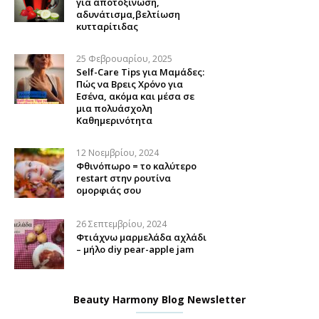
για αποτοξίνωση,
αδυνάτισμα,βελτίωση
κυτταρίτιδας
25 Φεβρουαρίου, 2025
Self-Care Tips για Μαμάδες:
Πώς να Βρεις Χρόνο για
Εσένα, ακόμα και μέσα σε
μια πολυάσχολη
Καθημερινότητα
12 Νοεμβρίου, 2024
Φθινόπωρο = το καλύτερο
restart στην ρουτίνα
ομορφιάς σου
26 Σεπτεμβρίου, 2024
Φτιάχνω μαρμελάδα αχλάδι
– μήλο diy pear-apple jam
Beauty Harmony Blog Newsletter