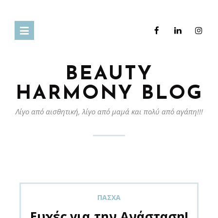
BEAUTY
HARMONY BLOG
Λίγο από αισθητική, λίγο από μαμά και πολύ από αγάπη!!!
ΠΆΣΧΑ
Ευχές για την Ανάσταση!