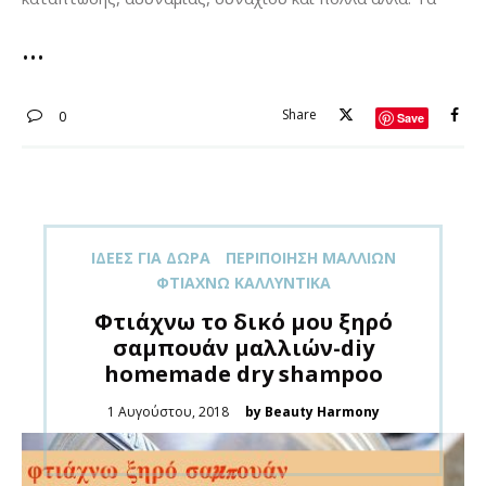
Share
0
Save
ΙΔΈΕΣ ΓΙΑ ΔΏΡΑ
ΠΕΡΙΠΟΊΗΣΗ ΜΑΛΛΙΏΝ
ΦΤΙΆΧΝΩ ΚΑΛΛΥΝΤΙΚΆ
Φτιάχνω το δικό μου ξηρό
σαμπουάν μαλλιών-diy
homemade dry shampoo
Posted
1 Αυγούστου, 2018
by Beauty Harmony
on