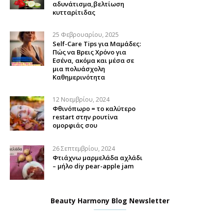
αδυνάτισμα,βελτίωση
κυτταρίτιδας
25 Φεβρουαρίου, 2025
Self-Care Tips για Μαμάδες:
Πώς να Βρεις Χρόνο για
Εσένα, ακόμα και μέσα σε
μια πολυάσχολη
Καθημερινότητα
12 Νοεμβρίου, 2024
Φθινόπωρο = το καλύτερο
restart στην ρουτίνα
ομορφιάς σου
26 Σεπτεμβρίου, 2024
Φτιάχνω μαρμελάδα αχλάδι
– μήλο diy pear-apple jam
Beauty Harmony Blog Newsletter