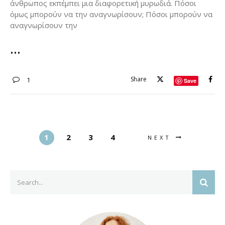
άνθρωπος εκπέμπει μια διαφορετική μυρωδιά. Πόσοι
όμως μπορούν να την αναγνωρίσουν; Πόσοι μπορούν να
αναγνωρίσουν την
Share
1
Save
1
2
3
4
NEXT
Search
SEAR
for: