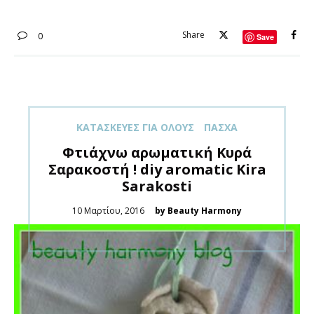
Share
0
Save
ΚΑΤΑΣΚΕΥΈΣ ΓΙΑ ΌΛOΥΣ
ΠΆΣΧΑ
Φτιάχνω αρωματική Κυρά
Σαρακοστή ! diy aromatic Kira
Sarakosti
Posted
10 Μαρτίου, 2016
by Beauty Harmony
on