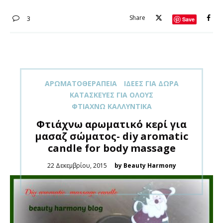
Share
3
Save
ΑΡΩΜΑΤΟΘΕΡΑΠΕΊΑ
ΙΔΈΕΣ ΓΙΑ ΔΏΡΑ
ΚΑΤΑΣΚΕΥΈΣ ΓΙΑ ΌΛOΥΣ
ΦΤΙΆΧΝΩ ΚΑΛΛΥΝΤΙΚΆ
Φτιάχνω αρωματικό κερί για
μασαζ σώματος- diy aromatic
candle for body massage
Posted
22 Δεκεμβρίου, 2015
by Beauty Harmony
on