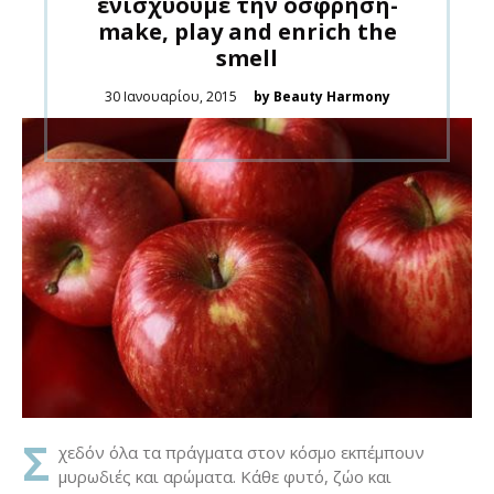
ενισχυουμε την όσφρηση-
make, play and enrich the
smell
Posted
30 Ιανουαρίου, 2015
by Beauty Harmony
on
Σ
χεδόν όλα τα πράγματα στον κόσμο εκπέμπουν
μυρωδιές και αρώματα. Κάθε φυτό, ζώο και