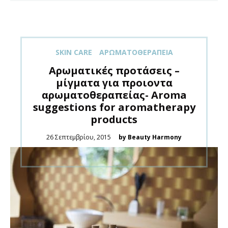
SKIN CARE
ΑΡΩΜΑΤΟΘΕΡΑΠΕΊΑ
Αρωματικές προτάσεις –
μίγματα για προιοντα
αρωματοθεραπείας- Aroma
suggestions for aromatherapy
products
Posted
26 Σεπτεμβρίου, 2015
by Beauty Harmony
on