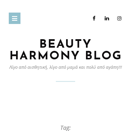
BEAUTY
HARMONY BLOG
Λίγο από αισθητική, λίγο από μαμά και πολύ από αγάπη!!!
Tag: