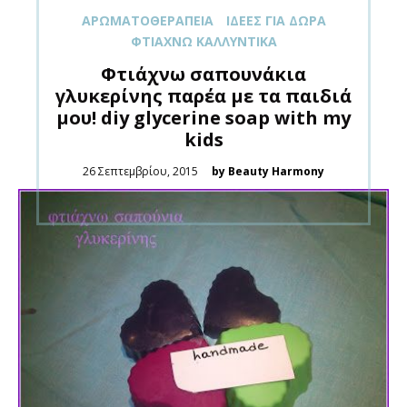
ΑΡΩΜΑΤΟΘΕΡΑΠΕΊΑ
ΙΔΈΕΣ ΓΙΑ ΔΏΡΑ
ΦΤΙΆΧΝΩ ΚΑΛΛΥΝΤΙΚΆ
Φτιάχνω σαπουνάκια
γλυκερίνης παρέα με τα παιδιά
μου! diy glycerine soap with my
kids
Posted
26 Σεπτεμβρίου, 2015
by Beauty Harmony
on