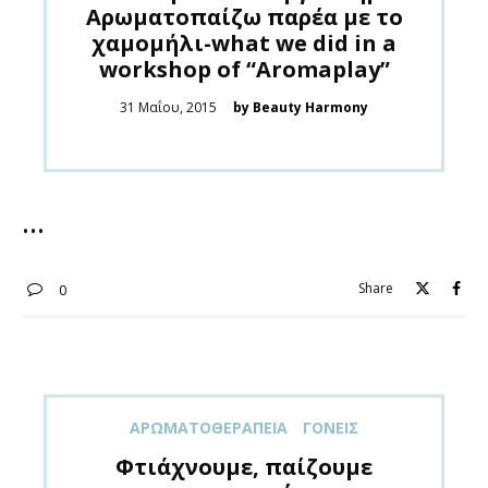
Αρωματοπαίζω παρέα με το
χαμομήλι-what we did in a
workshop of “Aromaplay”
Posted
31 Μαΐου, 2015
by Beauty Harmony
on
Share
0
ΑΡΩΜΑΤΟΘΕΡΑΠΕΊΑ
ΓΟΝΕΊΣ
Φτιάχνουμε, παίζουμε