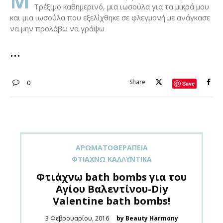
Μ
Τρέξιμο καθημερινό, μια ιωσούλα για τα μικρά μου
και μια ιωσούλα που εξελίχθηκε σε φλεγμονή με ανάγκασε
να μην προλάβω να γράψω
Share
0
Save
ΑΡΩΜΑΤΟΘΕΡΑΠΕΊΑ
ΦΤΙΆΧΝΩ ΚΑΛΛΥΝΤΙΚΆ
Φτιάχνω bath bombs για του
Αγίου Βαλεντίνου-Diy
Valentine bath bombs!
Posted
3 Φεβρουαρίου, 2016
by Beauty Harmony