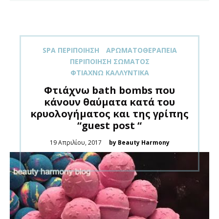
SPA ΠΕΡΙΠΟΊΗΣΗ
ΑΡΩΜΑΤΟΘΕΡΑΠΕΊΑ
ΠΕΡΙΠΟΊΗΣΗ ΣΏΜΑΤΟΣ
ΦΤΙΆΧΝΩ ΚΑΛΛΥΝΤΙΚΆ
Φτιάχνω bath bombs που
κάνουν θαύματα κατά του
κρυολογήματος και της γρίπης
“guest post “
Posted
19 Απριλίου, 2017
by Beauty Harmony
on