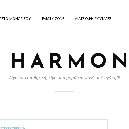
ΆΞΤΟ ΜΌΝΟΣ ΣΟΥ!
FAMILY ZONE
ΔΙΑΤΡΟΦΉ-ΣΥΝΤΑΓΈΣ
Y HARMON
Λίγο από αισθητική, λίγο από μαμά και πολύ από αγάπη!!!
ΙΣΤΟΎΓΕΝΝΑ