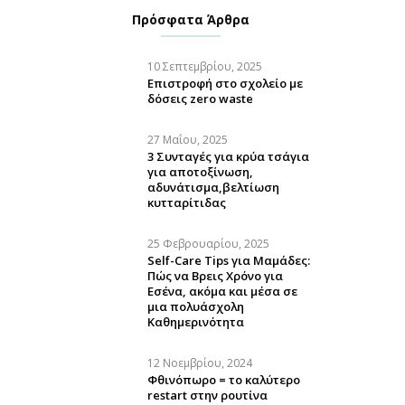
Πρόσφατα Άρθρα
10 Σεπτεμβρίου, 2025
Επιστροφή στο σχολείο με
δόσεις zero waste
27 Μαΐου, 2025
3 Συνταγές για κρύα τσάγια
για αποτοξίνωση,
αδυνάτισμα,βελτίωση
κυτταρίτιδας
25 Φεβρουαρίου, 2025
Self-Care Tips για Μαμάδες:
Πώς να Βρεις Χρόνο για
Εσένα, ακόμα και μέσα σε
μια πολυάσχολη
Καθημερινότητα
12 Νοεμβρίου, 2024
Φθινόπωρο = το καλύτερο
restart στην ρουτίνα