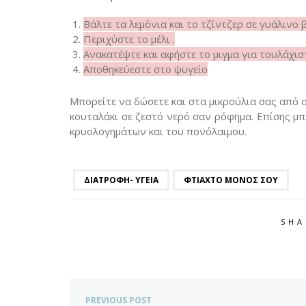
Βάλτε τα λεμόνια και το τζίντζερ σε γυάλινο 
Περιχύστε το μέλι .
Ανακατέψτε και αφήστε το μιγμα για τουλάχισ
Αποθηκεύεστε στο ψυγείο
Μπορείτε να δώσετε και στα μικρούλια σας από α
κουταλάκι σε ζεστό νερό σαν ρόφημα. Επίσης μπ
κρυολογημάτων και του πονόλαιμου.
ΔΙΑΤΡΟΦΉ- ΥΓΕΊΑ
ΦΤΙΑΧΤΟ ΜΌΝΟΣ ΣΟΥ
SHA
PREVIOUS POST