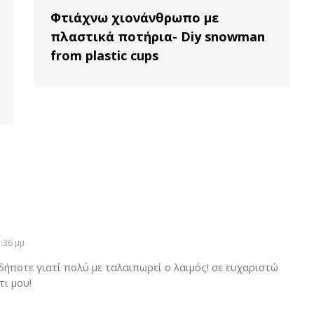
Φτιάχνω χιονάνθρωπο με
πλαστικά ποτήρια- Diy snowman
from plastic cups
:36 μμ
ήποτε γιατί πολύ με ταλαιπωρεί ο λαιμός! σε ευχαριστώ
τι μου!