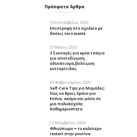
Πρόσφατα Άρθρα
10 Σεπτεμβρίου, 2025
Επιστροφή στο σχολείο με
δόσεις zero waste
27 Μαΐου, 2025
3 Συνταγές για κρύα τσάγια
για αποτοξίνωση,
αδυνάτισμα,βελτίωση
κυτταρίτιδας
25 Φεβρουαρίου, 2025
Self-Care Tips για Μαμάδες:
Πώς να Βρεις Χρόνο για
Εσένα, ακόμα και μέσα σε
μια πολυάσχολη
Καθημερινότητα
12 Νοεμβρίου, 2024
Φθινόπωρο = το καλύτερο
restart στην ρουτίνα