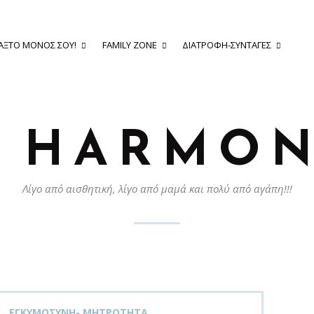
ΆΞΤΟ ΜΌΝΟΣ ΣΟΥ!
FAMILY ZONE
ΔΙΑΤΡΟΦΉ-ΣΥΝΤΑΓΈΣ
Y HARMON
Λίγο από αισθητική, λίγο από μαμά και πολύ από αγάπη!!!
ΕΓΚΥΜΟΣΎΝΗ- ΜΗΤΡΌΤΗΤΑ