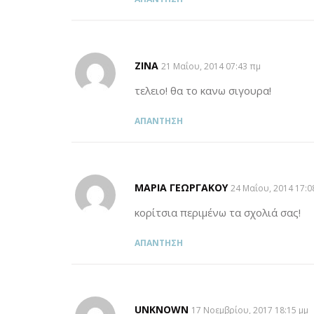
ZINA
SAYS:
21 Μαΐου, 2014 07:43 πμ
τελειο! θα το κανω σιγουρα!
ΑΠΆΝΤΗΣΗ
MΑΡΊΑ ΓΕΩΡΓΑΚΟΎ
SAYS:
24 Μαΐου, 2014 17:0
κορίτσια περιμένω τα σχολιά σας!
ΑΠΆΝΤΗΣΗ
UNKNOWN
SAYS:
17 Νοεμβρίου, 2017 18:15 μμ