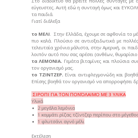
Στο διαδίκτυο θα βρείτε πολλές συνταγές με α
εύγευστες. Αυτή εδώ η συνταγή όμως και ΕΥΚ
τα παιδιά.
Γιατί διάλεξα
το ΜΕΛΙ
. Στην Ελλάδα, έχουμε σε αφθονία το μέ
πιο καλά. Πλούσιο σε αντιοξειδωτικά με πολλές
τελευταία χρόνια μάλιστα, στην Αμερική, οι παι
λοιπόν αυτό που σας αρέσει (ανθέων, θυμαρίσιο
τα ΛΕΜΟΝΙΑ.
Γεμάτα βιταμίνες και πλούσια συ
τον οργανισμό μας.
το ΤΖΙΝΤΖΕΡ.
Είναι αντιφλεγμονώδη και βοηθά
Επίσης βοηθά τον οργανισμό να απορροφήσει δρ
ΣΙΡΟΠΙ ΓΙΑ ΤΟΝ ΠΟΝΌΛΑΙΜΟ
ΜΕ 3 ΥΛΙΚΑ
Υλικά
2 μεγάλα λεμόνια
1 κομμάτι ρίζας τζίντζερ περίπου στο μέγεθο
1 φλυτσάνι αγνό μέλι
Εκτέλεση