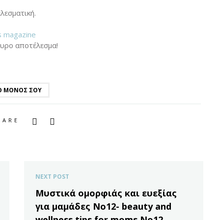
λεσματική.
es magazine
ουρο αποτέλεσμα!
Ο ΜΌΝΟΣ ΣΟΥ
HARE
NEXT POST
Μυστικά ομορφιάς και ευεξίας
για μαμάδες Νο12- beauty and
wellness tips for moms No12