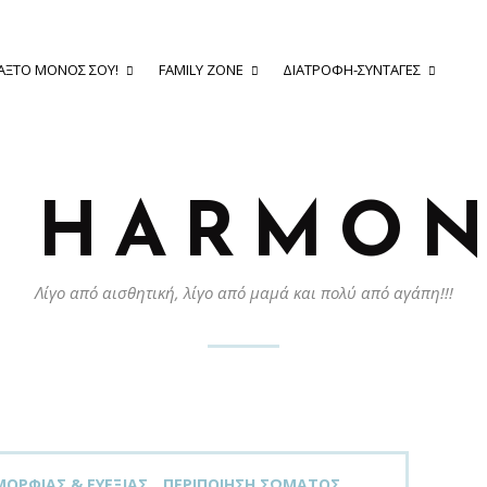
ΆΞΤΟ ΜΌΝΟΣ ΣΟΥ!
FAMILY ZONE
ΔΙΑΤΡΟΦΉ-ΣΥΝΤΑΓΈΣ
Y HARMON
Λίγο από αισθητική, λίγο από μαμά και πολύ από αγάπη!!!
ΟΡΦΙΆΣ & ΕΥΕΞΊΑΣ
ΠΕΡΙΠΟΊΗΣΗ ΣΏΜΑΤΟΣ