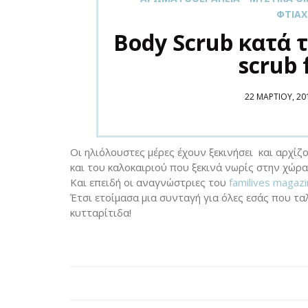
ΦΤΙΆΧ
Body Scrub κατά 
scrub f
POSTED
22 ΜΑΡΤΊΟΥ, 20
ON
Οι ηλιόλουστες μέρες έχουν ξεκινήσει και αρχίζ
και του καλοκαιριού που ξεκινά νωρίς στην χώρα
Και επειδή οι αναγνώστριες του
familives magaz
Έτσι ετοίμασα μια συνταγή για όλες εσάς που τ
κυτταρίτιδα!