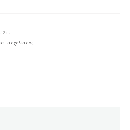
:12 πμ
α τα σχολια σας