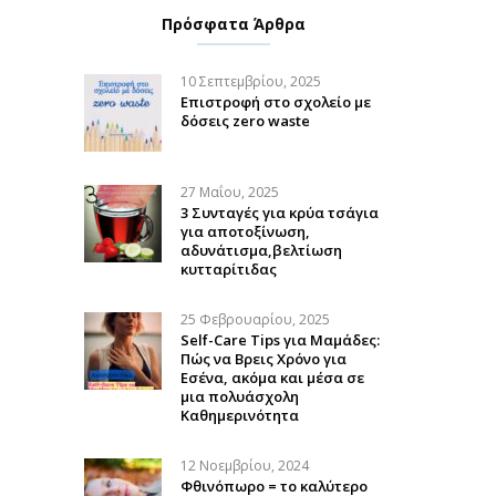
Πρόσφατα Άρθρα
10 Σεπτεμβρίου, 2025
Επιστροφή στο σχολείο με
δόσεις zero waste
27 Μαΐου, 2025
3 Συνταγές για κρύα τσάγια
για αποτοξίνωση,
αδυνάτισμα,βελτίωση
κυτταρίτιδας
25 Φεβρουαρίου, 2025
Self-Care Tips για Μαμάδες:
Πώς να Βρεις Χρόνο για
Εσένα, ακόμα και μέσα σε
μια πολυάσχολη
Καθημερινότητα
12 Νοεμβρίου, 2024
Φθινόπωρο = το καλύτερο