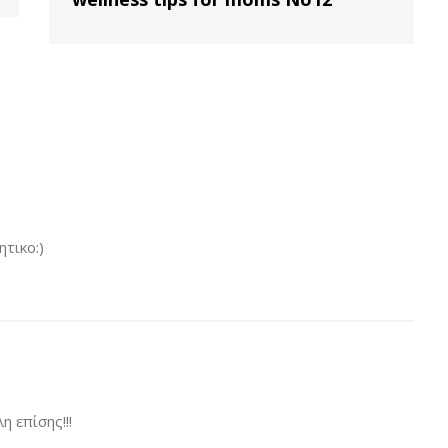
τικο:)
η επίσης!!!