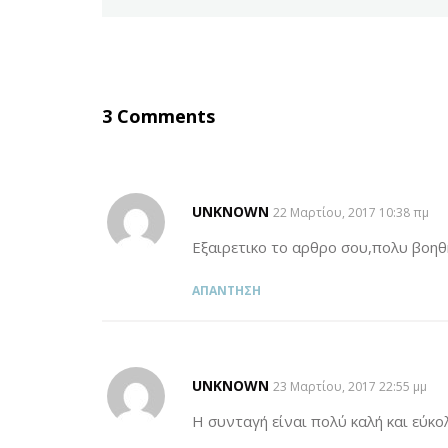
3 Comments
UNKNOWN
SAYS:
22 Μαρτίου, 2017 10:38 πμ
Εξαιρετικο το αρθρο σου,πολυ βοηθη
ΑΠΆΝΤΗΣΗ
UNKNOWN
SAYS:
23 Μαρτίου, 2017 22:55 μμ
Η συνταγή είναι πολύ καλή και εύκολ