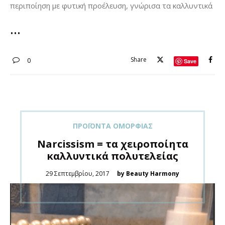
περιποίηση με φυτική προέλευση, γνώρισα τα καλλυντικά
Share
0
Save
ΠΡΟΪΌΝΤΑ ΟΜΟΡΦΙΆΣ
Narcissism = τα χειροποίητα
καλλυντικά πολυτελείας
Posted
29 Σεπτεμβρίου, 2017
by Beauty Harmony
on