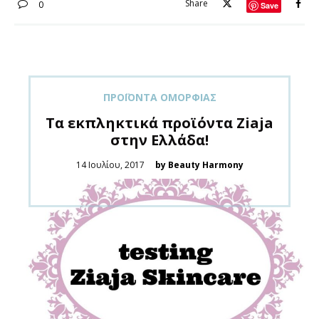
Share
0
Save
ΠΡΟΪΌΝΤΑ ΟΜΟΡΦΙΆΣ
Tα εκπληκτικά προϊόντα Ziaja
στην Ελλάδα!
Posted
14 Ιουλίου, 2017
by Beauty Harmony
on