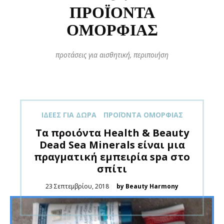
ΠΡΟΪΌΝΤΑ
ΟΜΟΡΦΙΆΣ
προτάσεις για αισθητική, περιποιήση
ΙΔΈΕΣ ΓΙΑ ΔΏΡΑ
ΠΡΟΪΌΝΤΑ ΟΜΟΡΦΙΆΣ
Τα προιόντα Health & Beauty
Dead Sea Minerals είναι μια
πραγματική εμπειρία spa στο
σπίτι
Posted
23 Σεπτεμβρίου, 2018
by Beauty Harmony
on