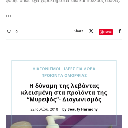
φύσης όπως έχει χαρακτηριστεί εδώ και πολλούς αιώνες.
Share
0
Save
ΔΙΑΓΩΝΙΣΜΟΊ
ΙΔΈΕΣ ΓΙΑ ΔΏΡΑ
ΠΡΟΪΌΝΤΑ ΟΜΟΡΦΙΆΣ
H δύναμη της λεβάντας
κλεισμένη στα προϊόντα της
“Μυρεψός”- Διαγωνισμός
Posted
22 Ιουλίου, 2018
by Beauty Harmony
on