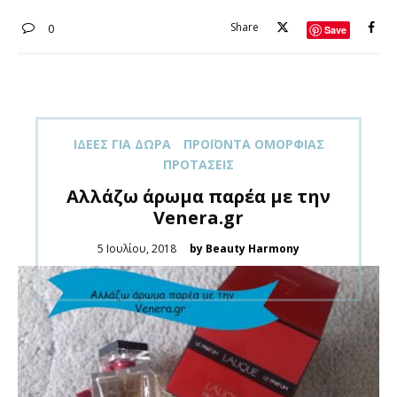
Share
0
Save
ΙΔΈΕΣ ΓΙΑ ΔΏΡΑ
ΠΡΟΪΌΝΤΑ ΟΜΟΡΦΙΆΣ
ΠΡΟΤΆΣΕΙΣ
Aλλάζω άρωμα παρέα με την
Venera.gr
Posted
5 Ιουλίου, 2018
by Beauty Harmony
on