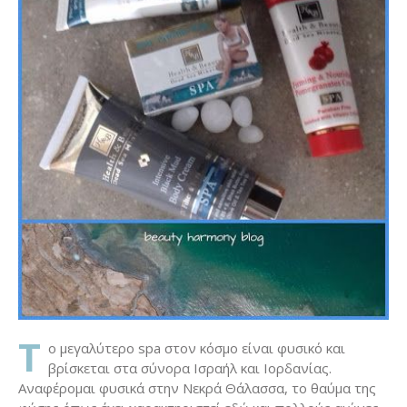
Τ
ο μεγαλύτερο spa στον κόσμο είναι φυσικό και
βρίσκεται στα σύνορα Ισραήλ και Ιορδανίας.
Αναφέρομαι φυσικά στην Νεκρά Θάλασσα, το θαύμα της