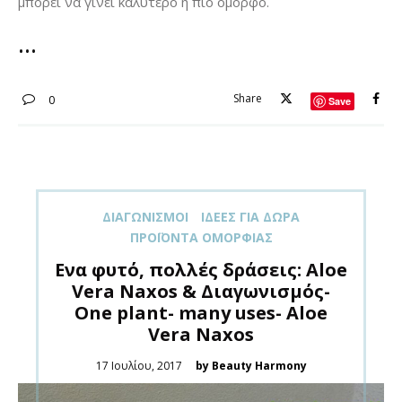
μπορεί να γίνει καλύτερο ή πιο όμορφο.
Share
0
Save
ΔΙΑΓΩΝΙΣΜΟΊ
ΙΔΈΕΣ ΓΙΑ ΔΏΡΑ
ΠΡΟΪΌΝΤΑ ΟΜΟΡΦΙΆΣ
Eνα φυτό, πολλές δράσεις: Aloe
Vera Naxos & Διαγωνισμός-
One plant- many uses- Αloe
Vera Naxos
Posted
17 Ιουλίου, 2017
by Beauty Harmony
on