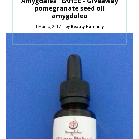
Amygdalea” ΕΛΗΞΕ – Giveaway
pomegranate seed oil
amygdalea
Posted
1 Μαΐου, 2017
by Beauty Harmony
on