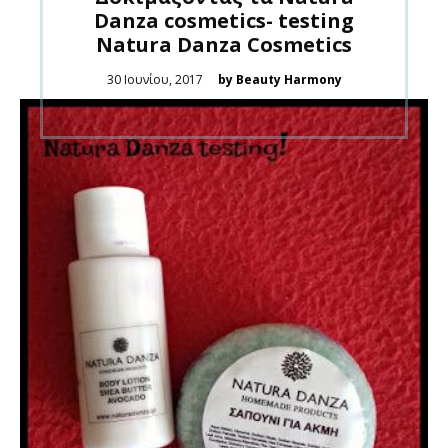
Danza cosmetics- testing
Natura Danza Cosmetics
Posted
30 Ιουνίου, 2017
by Beauty Harmony
on