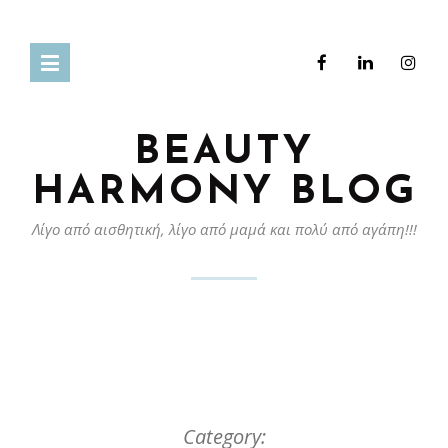
BEAUTY
HARMONY BLOG
Λίγο από αισθητική, λίγο από μαμά και πολύ από αγάπη!!!
Category: