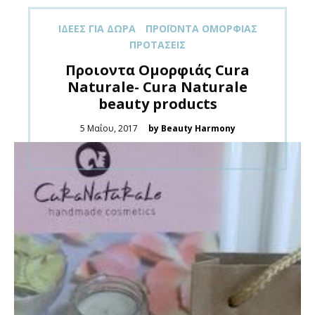
ΙΔΈΕΣ ΓΙΑ ΔΏΡΑ
ΠΡΟΪΌΝΤΑ ΟΜΟΡΦΙΆΣ
ΠΡΟΤΆΣΕΙΣ
Προιοντα Ομορφιάς Cura
Naturale- Cura Naturale
beauty products
Posted
5 Μαΐου, 2017
by Beauty Harmony
on