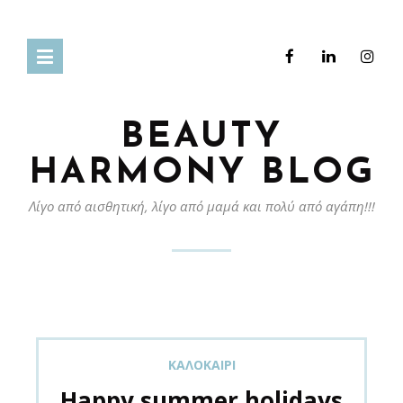
BEAUTY
HARMONY BLOG
Λίγο από αισθητική, λίγο από μαμά και πολύ από αγάπη!!!
ΚΑΛΟΚΑΊΡΙ
Happy summer holidays