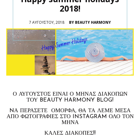
2018!
POSTED
7 ΑΥΓΟΎΣΤΟΥ, 2018
BY BEAUTY HARMONY
ON
Ο ΑΎΓΟΥΣΤΟΣ ΕΊΝΑΙ Ο ΜΉΝΑΣ ΔΙΑΚΟΠΏΝ
ΤΟΥ BEAUTY HARMONY BLOG!
NΑ ΠΕΡΆΣΕΤΕ ΌΜΟΡΦΑ, ΘΑ ΤΑ ΛΈΜΕ ΜΈΣΑ
ΑΠΌ ΦΩΤΟΓΡΑΦΊΕΣ ΣΤΟ INSTAGRAM ΌΛΟ ΤΟΝ
ΜΉΝΑ
ΚΑΛΈΣ ΔΙΑΚΟΠΈΣ!!