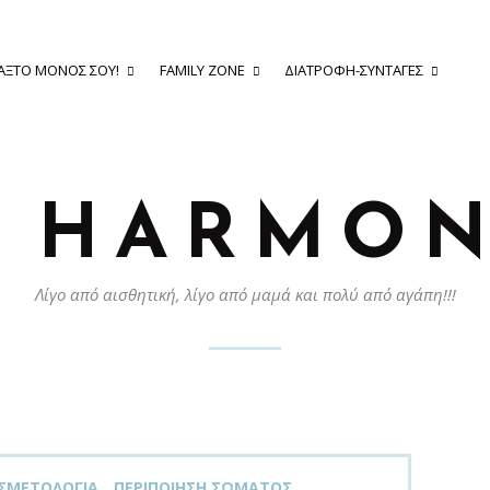
ΆΞΤΟ ΜΌΝΟΣ ΣΟΥ!
FAMILY ZONE
ΔΙΑΤΡΟΦΉ-ΣΥΝΤΑΓΈΣ
Y HARMON
Λίγο από αισθητική, λίγο από μαμά και πολύ από αγάπη!!!
ΣΜΕΤΟΛΟΓΊΑ
ΠΕΡΙΠΟΊΗΣΗ ΣΏΜΑΤΟΣ