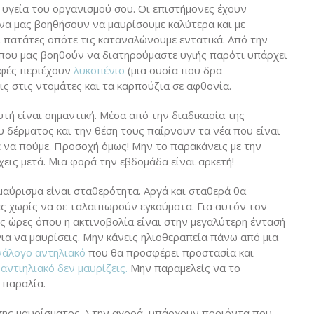
ην υγεία του οργανισμού σου. Οι επιστήμονες έχουν
α μας βοηθήσουν να μαυρίσουμε καλύτερα και με
οι πατάτες οπότε τις καταναλώνουμε εντατικά. Από την
 που μας βοηθούν να διατηρούμαστε υγιής παρότι υπάρχει
οφές περιέχουν
λυκοπένιο
(μια ουσία που δρα
ις στις ντομάτες και τα καρπούζια σε αφθονία.
υτή είναι σημαντική. Μέσα από την διαδικασία της
 δέρματος και την θέση τους παίρνουν τα νέα που είναι
 να πούμε. Προσοχή όμως! Μην το παρακάνεις με την
χεις μετά. Μια φορά την εβδομάδα είναι αρκετή!
 μαύρισμα είναι σταθερότητα. Αργά και σταθερά θα
ς χωρίς να σε ταλαιπωρούν εγκαύματα. Για αυτόν τον
ές ώρες όπου η ακτινοβολία είναι στην μεγαλύτερη έντασή
για να μαυρίσεις. Μην κάνεις ηλιοθεραπεία πάνω από μια
νάλογο αντηλιακό
που θα προσφέρει προστασία και
αντιηλιακό δεν μαυρίζεις.
Μην παραμελείς να το
 παραλία.
ωσης μαυρίσματος. Στην αγορά, υπάρχουν προϊόντα που