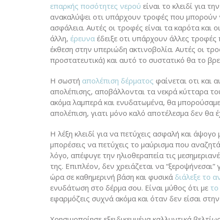
επαρκής ποσότητες νερού
είναι το κλειδί για τ
ανακαλύψει οτι υπάρχουν τροφές που μπορούν ν
ασφάλεια. Αυτές οι τροφές είναι τα καρότα και 
άλλη,
έρευνα
έδειξε οτι υπάρχουν άλλες τροφές
έκθεση στην υπεριώδη ακτινοβολία. Αυτές οι τρ
προστατευτικά) και αυτό το συστατικό θα το βρε
Η σωστή
απολέπιση δέρματος
φαίνεται οτι και α
απολέπισης, αποβάλλονται τα νεκρά κύτταρα του
ακόμα λαμπερά και ενυδατωμένα, θα μπορούσαμε
απολέπιση, γιατι μόνο καλό αποτέλεσμα δεν θα έ
Η λέξη κλειδί για να πετύχεις ασφαλή και άψογο
μπορέσεις να πετύχεις το μαύρισμα που αναζητά
λόγο, απέφυγε την ηλιοθεραπεία τις μεσημεριαν
της. Επιπλέον, δεν χρειάζεται να “ξεροψήνεσαι” 
ώρα σε καθημερινή βάση και φυσικά
διάλεξε το α
ενυδάτωση στο δέρμα σου. Είναι μύθος ότι με
το 
εφαρμόζεις συχνά ακόμα και όταν δεν είσαι στην
Χρησιμοποίησε εξειδικευμένα καλλυντικά βελτί