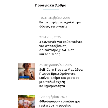
Πρόσφατα Άρθρα
10 Σεπτεμβρίου, 2025
Επιστροφή στο σχολείο με
δόσεις zero waste
27 Μαΐου, 2025
3 Συνταγές για κρύα τσάγια
για αποτοξίνωση,
αδυνάτισμα,βελτίωση
κυτταρίτιδας
25 Φεβρουαρίου, 2025
Self-Care Tips για Μαμάδες:
Πώς να Βρεις Χρόνο για
Εσένα, ακόμα και μέσα σε
μια πολυάσχολη
Καθημερινότητα
12 Νοεμβρίου, 2024
Φθινόπωρο = το καλύτερο
restart στην ρουτίνα