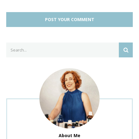
Search
SEAR
for:
About Me