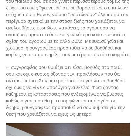
του παιδιού σου σε οσο γίνετε περισσότερους τομείς της
ζωής του ομως “φαίνεται” οτι σε βαραίνει και ο επιπλεον
στόχος που πιθανον να σου “φορτώνουν” άλλοι από τον
περίγυρο σχετικά με την στάση ζωής που χρειάζεται να
ακολουθήσεις έτσι ώστε να κάνεις το αγόρι σου να
αγαπήσει, προστατεύσει και γενικότερα καλυτερεύσει τη
σχέση του αγοριού με το αλλο φύλο. Με ευαισθησία και
χιουμορ, η συγγραφέας προσπαθει να σε βοηθήσει και
κυρίως να σε υποστηρίξει σαν μητέρα σε αυτό το κομμάτι.
Η συγγραφέας σου θυμίζει οτι είσαι βοηθός στο παιδί
σου και οχι ο κυριος άξονας των προκλήσεων που θα
αντιμετωπίσει. Σαν μητέρα είσαι εκει για να το βοηθήσει
οχι ομως να γίνεις υποζύγιο για εκείνο. Φωτίζοντας
καθημερινές καταστάσεις που ενδεχομένως να βιώσεις
καθώς ο γιος σου θα μεταμορφώνεται από αγόρι σε
έφηβο,η συγγραφέας προσπαθεί να σου θυμίσει για την
θέση που χρειάζεται να έχεις ως μητέρα.