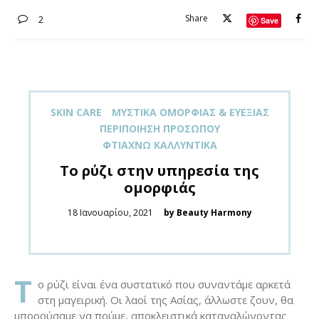
Share
2
Save
SKIN CARE
ΜΥΣΤΙΚΆ ΟΜΟΡΦΙΆΣ & ΕΥΕΞΊΑΣ
ΠΕΡΙΠΟΊΗΣΗ ΠΡΟΣΏΠΟΥ
ΦΤΙΆΧΝΩ ΚΑΛΛΥΝΤΙΚΆ
Το ρύζι στην υπηρεσία της
ομορφιάς
Posted
18 Ιανουαρίου, 2021
by Beauty Harmony
on
Τ
ο ρύζι είναι ένα συστατικό που συναντάμε αρκετά
στη μαγειρική. Οι λαοί της Ασίας, άλλωστε ζουν, θα
μπορούσαμε να πούμε, αποκλειστικά καταναλώνοντας