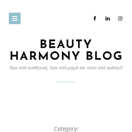
BEAUTY
HARMONY BLOG
Λίγο από αισθητική, λίγο από μαμά και πολύ από αγάπη!!!
Category: