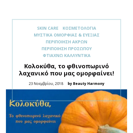
SKIN CARE
ΚΟΣΜΕΤΟΛΟΓΊΑ
ΜΥΣΤΙΚΆ ΟΜΟΡΦΙΆΣ & ΕΥΕΞΊΑΣ
ΠΕΡΙΠΟΊΗΣΗ ΆΚΡΩΝ
ΠΕΡΙΠΟΊΗΣΗ ΠΡΟΣΏΠΟΥ
ΦΤΙΆΧΝΩ ΚΑΛΛΥΝΤΙΚΆ
Κολοκύθα, το φθινοπωρινό
λαχανικό που μας ομορφαίνει!
Posted
23 Νοεμβρίου, 2018
by Beauty Harmony
on