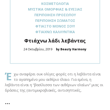
ΚΟΣΜΕΤΟΛΟΓΊΑ
ΜΥΣΤΙΚΆ ΟΜΟΡΦΙΆΣ & ΕΥΕΞΊΑΣ
ΠΕΡΙΠΟΊΗΣΗ ΠΡΟΣΏΠΟΥ
ΠΕΡΙΠΟΊΗΣΗ ΣΏΜΑΤΟΣ
ΦΤΙΆΞΤΟ ΜΌΝΟΣ ΣΟΥ!
ΦΤΙΆΧΝΩ ΚΑΛΛΥΝΤΙΚΆ
Φτιάχνω λάδι λεβάντας
Posted
24 Οκτωβρίου, 2019
by Beauty Harmony
on
Έ
χω αναφέρει ουκ ολίγες φορές οτι η λεβάντα είναι
το αγαπημένο μου αιθέριο έλαιο. Για εμένα, η
λεβάντα είναι η “βασίλισσα των αιθέριων ελαίων” μιας οι
δράσεις της (αντιμικροβιακές, αντισηπτικές,