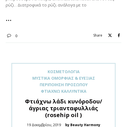
ρύζι . Διατροφικά το ρύζι ανάλογα με το
Share
0
ΚΟΣΜΕΤΟΛΟΓΊΑ
ΜΥΣΤΙΚΆ ΟΜΟΡΦΙΆΣ & ΕΥΕΞΊΑΣ
ΠΕΡΙΠΟΊΗΣΗ ΠΡΟΣΏΠΟΥ
ΦΤΙΆΧΝΩ ΚΑΛΛΥΝΤΙΚΆ
Φτιάχνω λάδι κυνόροδου/
άγριας τριανταφυλλιάς
(rosehip oil )
Posted
19 Δεκεμβρίου, 2019
by Beauty Harmony