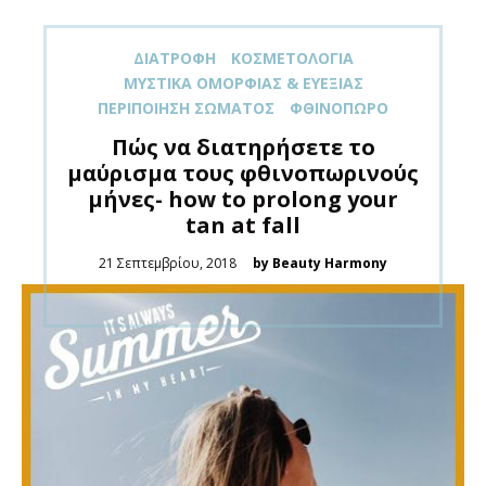
ΔΙΑΤΡΟΦΉ
ΚΟΣΜΕΤΟΛΟΓΊΑ
ΜΥΣΤΙΚΆ ΟΜΟΡΦΙΆΣ & ΕΥΕΞΊΑΣ
ΠΕΡΙΠΟΊΗΣΗ ΣΏΜΑΤΟΣ
ΦΘΙΝΌΠΩΡΟ
Πώς να διατηρήσετε το
μαύρισμα τους φθινοπωρινούς
μήνες- how to prolong your
tan at fall
Posted
21 Σεπτεμβρίου, 2018
by Beauty Harmony
on