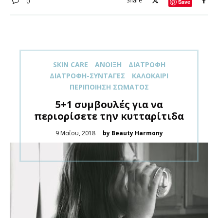
Share
0
Save
SKIN CARE
ΑΝΟΙΞΗ
ΔΙΑΤΡΟΦΉ
ΔΙΑΤΡΟΦΉ-ΣΥΝΤΑΓΈΣ
ΚΑΛΟΚΑΊΡΙ
ΠΕΡΙΠΟΊΗΣΗ ΣΏΜΑΤΟΣ
5+1 συμβουλές για να
περιορίσετε την κυτταρίτιδα
Posted
9 Μαΐου, 2018
by Beauty Harmony
on