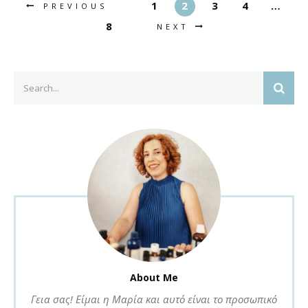
1
2
3
4
…
PREVIOUS
8
NEXT
Search
SEAR
for:
About Me
Γεια σας! Είμαι η Μαρία και αυτό είναι το προσωπικό