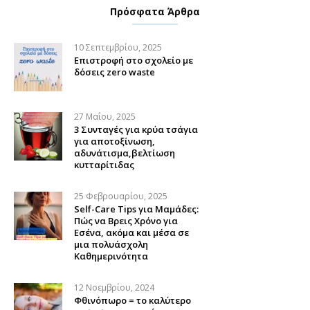
Πρόσφατα Άρθρα
10 Σεπτεμβρίου, 2025
Επιστροφή στο σχολείο με
δόσεις zero waste
27 Μαΐου, 2025
3 Συνταγές για κρύα τσάγια
για αποτοξίνωση,
αδυνάτισμα,βελτίωση
κυτταρίτιδας
25 Φεβρουαρίου, 2025
Self-Care Tips για Μαμάδες:
Πώς να Βρεις Χρόνο για
Εσένα, ακόμα και μέσα σε
μια πολυάσχολη
Καθημερινότητα
12 Νοεμβρίου, 2024
Φθινόπωρο = το καλύτερο