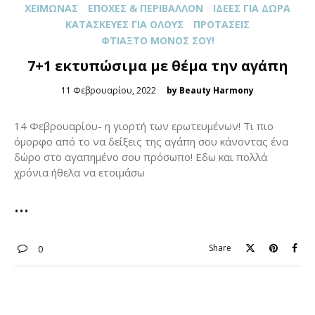
XΕΙΜΏΝΑΣ
ΕΠΟΧΈΣ & ΠΕΡΙΒΆΛΛΟΝ
ΙΔΈΕΣ ΓΙΑ ΔΏΡΑ
ΚΑΤΑΣΚΕΥΈΣ ΓΙΑ ΌΛOΥΣ
ΠΡΟΤΆΣΕΙΣ
ΦΤΙΆΞΤΟ ΜΌΝΟΣ ΣΟΥ!
7+1 εκτυπώσιμα με θέμα την αγάπη
Posted
11 Φεβρουαρίου, 2022
by Beauty Harmony
on
14 Φεβρουαρίου- η γιορτή των ερωτευμένων! Τι πιο
όμορφο από το να δείξεις της αγάπη σου κάνοντας ένα
δώρο στο αγαπημένο σου πρόσωπο! Εδω και πολλά
χρόνια ήθελα να ετοιμάσω
Share
0