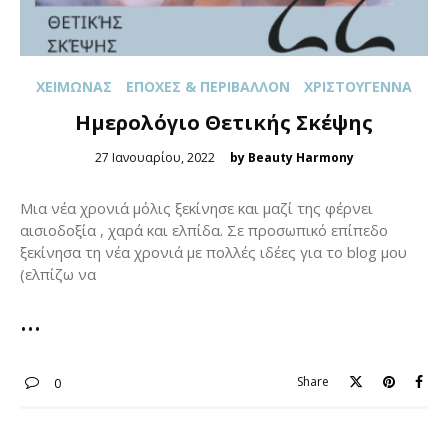
XΕΙΜΏΝΑΣ
ΕΠΟΧΈΣ & ΠΕΡΙΒΆΛΛΟΝ
ΧΡΙΣΤΟΎΓΕΝΝΑ
Hμερολόγιο Θετικής Σκέψης
Posted
27 Ιανουαρίου, 2022
by Beauty Harmony
on
Mια νέα χρονιά μόλις ξεκίνησε και μαζί της φέρνει
αισιοδοξία , χαρά και ελπίδα. Σε προσωπικό επίπεδο
ξεκίνησα τη νέα χρονιά με πολλές ιδέες για το blog μου
(ελπίζω να
Share
0