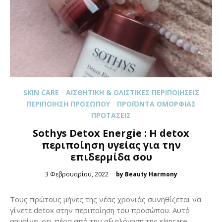
SKIN CARE
ΑΙΣΘΗΤΙΚΉ & ΟΛΙΣΤΙΚΈΣ ΠΕΡΙΠΟΙΉΣΕΙΣ
ΠΕΡΙΠΟΊΗΣΗ ΠΡΟΣΏΠΟΥ
ΠΡΟΪΌΝΤΑ ΟΜΟΡΦΙΆΣ
ΠΡΟΤΆΣΕΙΣ
Sothys Detox Energie : H detox
περιποίηση υγείας για την
επιδερμίδα σου
Posted
3 Φεβρουαρίου, 2022
by Beauty Harmony
on
Τους πρώτους μήνες της νέας χρονιάς συνηθίζεται να
γίνετε detox στην περιποίηση του προσώπου. Αυτό
σημαίνει οτι πέρα από την αξιολόγηση της skincare