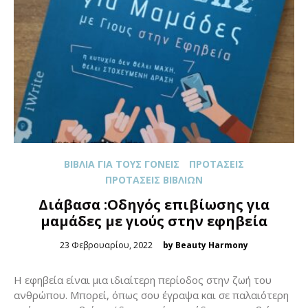
ΒΙΒΛΊΑ ΓΙΑ ΤΟΥΣ ΓΟΝΕΊΣ
ΠΡΟΤΆΣΕΙΣ
ΠΡΟΤΆΣΕΙΣ ΒΙΒΛΊΩΝ
Διάβασα :Οδηγός επιβίωσης για
μαμάδες με γιούς στην εφηβεία
Posted
23 Φεβρουαρίου, 2022
by Beauty Harmony
on
Η εφηβεία είναι μια ιδιαίτερη περίοδος στην ζωή του
ανθρώπου. Μπορεί, όπως σου έγραψα και σε παλαιότερη