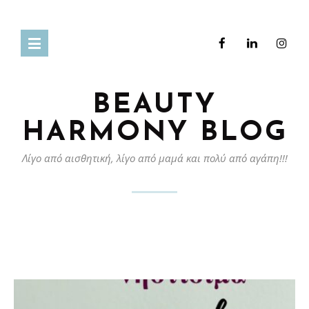
BEAUTY
HARMONY BLOG
Λίγο από αισθητική, λίγο από μαμά και πολύ από αγάπη!!!