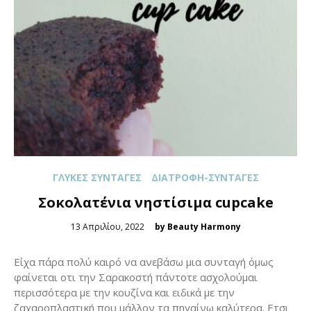
ΓΛΥΚΈΣ ΣΥΝΤΑΓΈΣ
ΔΙΑΤΡΟΦΉ-ΣΥΝΤΑΓΈΣ
Σοκολατένια νηστίσιμα cupcake
Posted
13 Απριλίου, 2022
by Beauty Harmony
on
Eίχα πάρα πολύ καιρό να ανεβάσω μια συνταγή όμως
φαίνεται οτι την Σαρακοστή πάντοτε ασχολούμαι
περισσότερα με την κουζίνα και ειδικά με την
ζαχαροπλαστική που μάλλον τα πηγαίνω καλύτερα. Ετσι