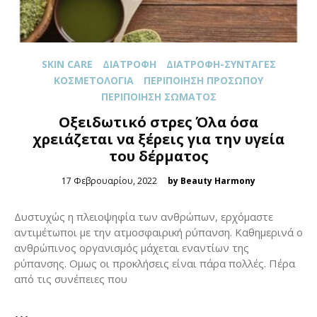
SKIN CARE
ΔΙΑΤΡΟΦΉ
ΔΙΑΤΡΟΦΉ-ΣΥΝΤΑΓΈΣ
ΚΟΣΜΕΤΟΛΟΓΊΑ
ΠΕΡΙΠΟΊΗΣΗ ΠΡΟΣΏΠΟΥ
ΠΕΡΙΠΟΊΗΣΗ ΣΏΜΑΤΟΣ
Οξειδωτικό στρες Όλα όσα
χρειάζεται να ξέρεις για την υγεία
του δέρματος
Posted
17 Φεβρουαρίου, 2022
by Beauty Harmony
on
Δυστυχώς η πλειοψηφία των ανθρώπων, ερχόμαστε
αντιμέτωποι με την ατμοσφαιρική ρύπανση. Καθημερινά ο
ανθρώπινος οργανισμός μάχεται εναντίων της
ρύπανσης. Ομως οι προκλήσεις είναι πάρα πολλές. Πέρα
από τις συνέπειες που