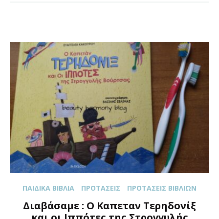
ΠΑΙΔΙΚΆ ΒΙΒΛΊΑ
ΠΡΟΤΆΣΕΙΣ
ΠΡΟΤΆΣΕΙΣ ΒΙΒΛΊΩΝ
Διαβάσαμε : O Καπεταν Τερηδονίξ
και οι Ιππότες της Στρογγυλής